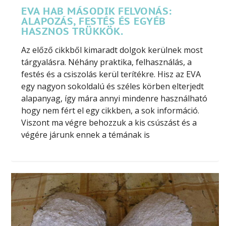
EVA HAB MÁSODIK FELVONÁS:
ALAPOZÁS, FESTÉS ÉS EGYÉB
HASZNOS TRÜKKÖK.
Az előző cikkből kimaradt dolgok kerülnek most
tárgyalásra. Néhány praktika, felhasználás, a
festés és a csiszolás kerül terítékre. Hisz az EVA
egy nagyon sokoldalú és széles körben elterjedt
alapanyag, így mára annyi mindenre használható
hogy nem fért el egy cikkben, a sok információ.
Viszont ma végre behozzuk a kis csúszást és a
végére járunk ennek a témának is