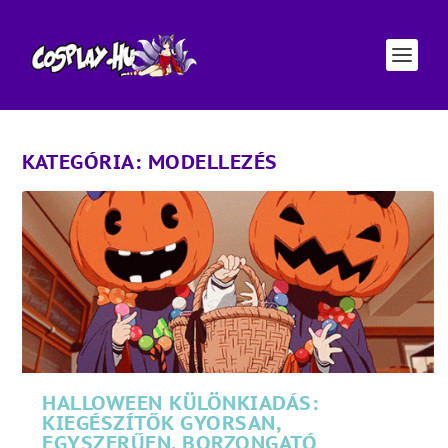
KATEGÓRIA:
MODELLEZÉS
HALLOWEEN KÜLÖNKIADÁS:
KIEGÉSZÍTŐK GYORSAN,
EGYSZERŰEN. BORZONGATÓ