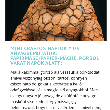
MINI CRAFTOS NAPLÓK # 03
ANYAGBEMUTATÓK:
PAPÍRMASÉ/PAPIER-MÂCHÉ, PORBÓL
VÁRAT NAPOK ALATT:
Mai alkalommal górcső alá vesszük a por-csodát,
amivel viszonylag olcsón, tartós, könnyen
csiszolható dolgokat alkothatsz a kellő
odafigyeléssel, és a megfelelő anyagokból. Mert
ez egy nagyon jó anyag, de a különféle anyagok
másként viselkednek egymással, így
belemászunk hogy mit mivel érdemes, mivel nem,