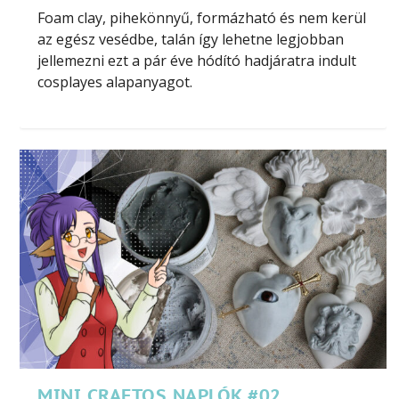
Foam clay, pihekönnyű, formázható és nem kerül
az egész vesédbe, talán így lehetne legjobban
jellemezni ezt a pár éve hódító hadjáratra indult
cosplayes alapanyagot.
MINI CRAFTOS NAPLÓK #02