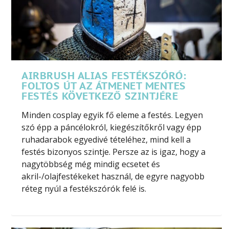
AIRBRUSH ALIAS FESTÉKSZÓRÓ:
FOLTOS ÚT AZ ÁTMENET MENTES
FESTÉS KÖVETKEZŐ SZINTJÉRE
Minden cosplay egyik fő eleme a festés. Legyen
szó épp a páncélokról, kiegészítőkről vagy épp
ruhadarabok egyedivé tételéhez, mind kell a
festés bizonyos szintje. Persze az is igaz, hogy a
nagytöbbség még mindig ecsetet és
akril-/olajfestékeket használ, de egyre nagyobb
réteg nyúl a festékszórók felé is.