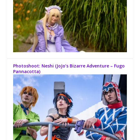
Photoshoot: Neshi (JoJo’s Bizarre Adventure – Fugo
Pannacotta)