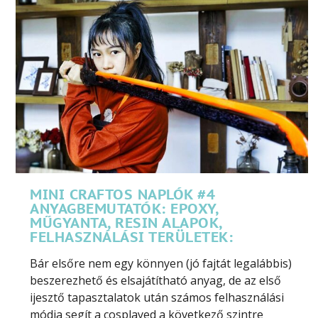
MINI CRAFTOS NAPLÓK #4
ANYAGBEMUTATÓK: EPOXY,
MŰGYANTA, RESIN ALAPOK,
FELHASZNÁLÁSI TERÜLETEK:
Bár elsőre nem egy könnyen (jó fajtát legalábbis)
beszerezhető és elsajátítható anyag, de az első
ijesztő tapasztalatok után számos felhasználási
módja segít a cosplayed a következő szintre