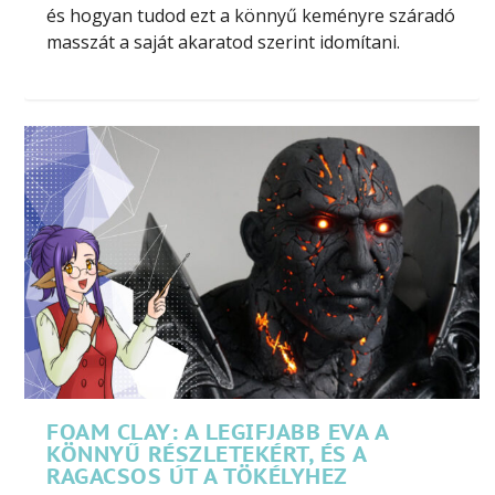
és hogyan tudod ezt a könnyű keményre száradó
masszát a saját akaratod szerint idomítani.
FOAM CLAY: A LEGIFJABB EVA A
KÖNNYŰ RÉSZLETEKÉRT, ÉS A
RAGACSOS ÚT A TÖKÉLYHEZ