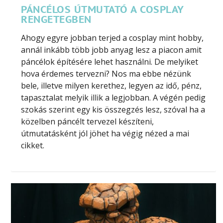
PÁNCÉLOS ÚTMUTATÓ A COSPLAY
RENGETEGBEN
Ahogy egyre jobban terjed a cosplay mint hobby,
annál inkább több jobb anyag lesz a piacon amit
páncélok építésére lehet használni. De melyiket
hova érdemes tervezni? Nos ma ebbe nézünk
bele, illetve milyen kerethez, legyen az idő, pénz,
tapasztalat melyik illik a legjobban. A végén pedig
szokás szerint egy kis összegzés lesz, szóval ha a
közelben páncélt tervezel készíteni,
útmutatásként jól jöhet ha végig nézed a mai
cikket.