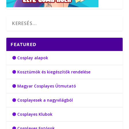
FEATURED
🟣 Cosplay alapok
🟣 Kosztümök és kiegészítők rendelése
🟣 Magyar Cosplayes Útmutató
🟣 Cosplayesek a nagyvilágból
🟣 Cosplayes Klubok
🟣 Cosplayes Fotósok