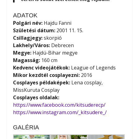
ADATOK
Polgári név:
Hajdu Fanni
Születési dátum:
2001 11. 15.
Csillagjegy:
skorpió
Lakhely/Város:
Debrecen
Megye:
Hajdú-Bihar megye
Magasság:
160 cm
Kedvenc videojátékok:
League of Legends
Mikor kezdtél cosplayezni:
2016
Cosplayes példaképek:
Lena cosplay,
MissKuruta Cosplay
Cosplayes oldalak:
https://www.facebook.com/kitsuderecp/
https://www.instagram.com/_kitsudere_/
GALÉRIA