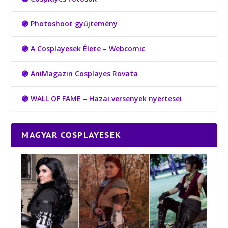
🟣 Photoshoot gyűjtemény
🟣 A Cosplayesek Élete – Webcomic
🟣 AniMagazin Cosplayes Rovata
🟣 WALL OF FAME – Hazai versenyek nyertesei
MAGYAR COSPLAYESEK