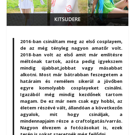
2016-ban csináltam meg az első cosplayem,
de az még tényleg nagyon amatőr volt.
2018-ban volt az első amit már említésre
méltónak tartok, azóta pedig igyekszem
mindig újabbat,jobbat vagy másabbat
alkotni. Most már bátrabban feszegetem a
határaim és remélem sikerül a jövőben
egyre komolyabb cosplayeket csinálni.
Igazából még mindig kezdőnek tartom
magam. De ez már nem csak egy hobbi, az
életem részévé vált, állandóan a következőn
agyalok, mit hogy csináljak, a
mindennapjaim része a craftolgatás/varrás.
Nagyon élvezem a fotózásokat is, ezek
terén is sokat szeretnék még fejlődni.