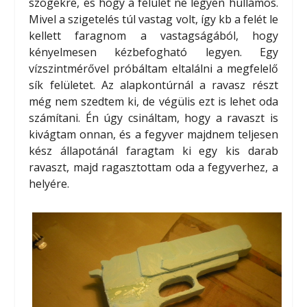
szögekre, és hogy a felület ne legyen hullámos.
Mivel a szigetelés túl vastag volt, így kb a felét le
kellett faragnom a vastagságából, hogy
kényelmesen kézbefogható legyen. Egy
vízszintmérővel próbáltam eltalálni a megfelelő
sík felületet. Az alapkontúrnál a ravasz részt
még nem szedtem ki, de végülis ezt is lehet oda
számítani. Én úgy csináltam, hogy a ravaszt is
kivágtam onnan, és a fegyver majdnem teljesen
kész állapotánál faragtam ki egy kis darab
ravaszt, majd ragasztottam oda a fegyverhez, a
helyére.