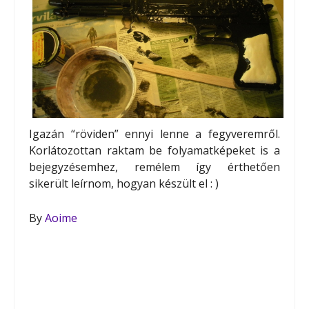
Igazán “röviden” ennyi lenne a fegyveremről.
Korlátozottan raktam be folyamatképeket is a
bejegyzésemhez, remélem így érthetően
sikerült leírnom, hogyan készült el : )
By
Aoime