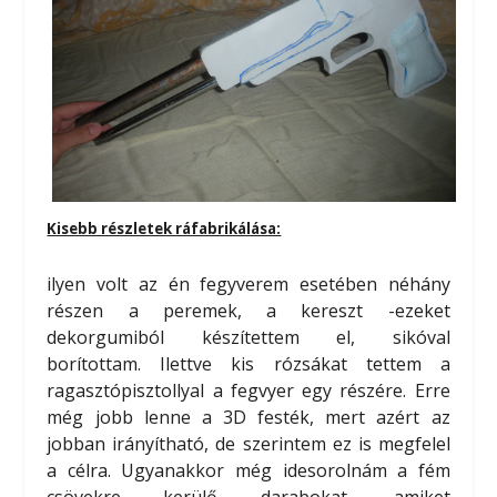
Kisebb részletek ráfabrikálása:
ilyen volt az én fegyverem esetében néhány
részen a peremek, a kereszt -ezeket
dekorgumiból készítettem el, sikóval
borítottam. Ilettve kis rózsákat tettem a
ragasztópisztollyal a fegvyer egy részére. Erre
még jobb lenne a 3D festék, mert azért az
jobban irányítható, de szerintem ez is megfelel
a célra. Ugyanakkor még idesorolnám a fém
csövekre kerülő darabokat, amiket