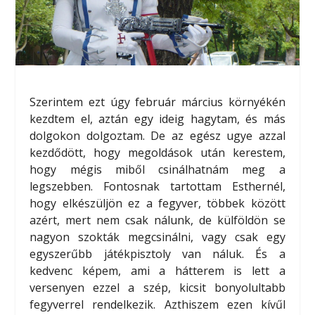
Szerintem ezt úgy február március környékén
kezdtem el, aztán egy ideig hagytam, és más
dolgokon dolgoztam. De az egész ugye azzal
kezdődött, hogy megoldások után kerestem,
hogy mégis miből csinálhatnám meg a
legszebben. Fontosnak tartottam Esthernél,
hogy elkészüljön ez a fegyver, többek között
azért, mert nem csak nálunk, de külföldön se
nagyon szokták megcsinálni, vagy csak egy
egyszerűbb játékpisztoly van náluk. És a
kedvenc képem, ami a hátterem is lett a
versenyen ezzel a szép, kicsit bonyolultabb
fegyverrel rendelkezik. Azthiszem ezen kívűl