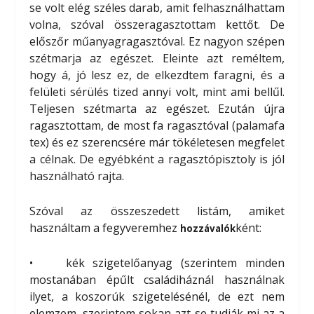
se volt elég széles darab, amit felhasználhattam
volna, szóval összeragasztottam kettőt. De
előszőr műanyagragasztóval. Ez nagyon szépen
szétmarja az egészet. Eleinte azt reméltem,
hogy á, jó lesz ez, de elkezdtem faragni, és a
felületi sérülés tized annyi volt, mint ami bellűl.
Teljesen szétmarta az egészet. Ezután újra
ragasztottam, de most fa ragasztóval (palamafa
tex) és ez szerencsére már tökéletesen megfelet
a célnak. De egyébként a ragasztópisztoly is jól
használható rajta.
Szóval az összeszedett listám, amiket
használtam a fegyveremhez
ként:
hozzávalók
• kék szigetelőanyag (szerintem minden
mostanában épűlt családiháznál használnak
ilyet, a koszorúk szigetelésénél, de ezt nem
elemzem, szerintem sokan azt se tudják mi az a