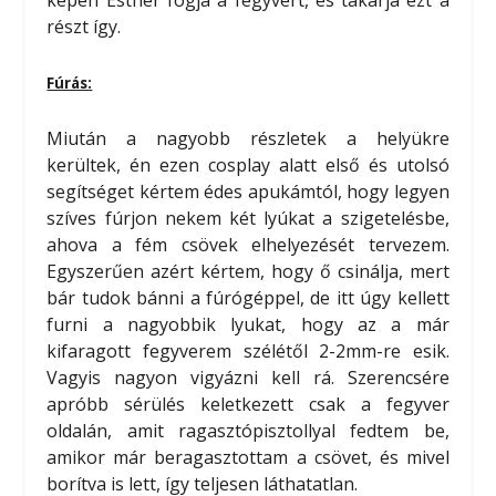
képen Esther fogja a fegyvert, és takarja ezt a
részt így.
Fúrás:
Miután a nagyobb részletek a helyükre
kerültek, én ezen cosplay alatt első és utolsó
segítséget kértem édes apukámtól, hogy legyen
szíves fúrjon nekem két lyúkat a szigetelésbe,
ahova a fém csövek elhelyezését tervezem.
Egyszerűen azért kértem, hogy ő csinálja, mert
bár tudok bánni a fúrógéppel, de itt úgy kellett
furni a nagyobbik lyukat, hogy az a már
kifaragott fegyverem szélétől 2-2mm-re esik.
Vagyis nagyon vigyázni kell rá. Szerencsére
apróbb sérülés keletkezett csak a fegyver
oldalán, amit ragasztópisztollyal fedtem be,
amikor már beragasztottam a csövet, és mivel
borítva is lett, így teljesen láthatatlan.