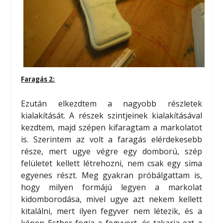
Faragás 2:
Ezután elkezdtem a nagyobb részletek
kialakítását. A részek szintjeinek kialakításával
kezdtem, majd szépen kifaragtam a markolatot
is. Szerintem az volt a faragás elérdekesebb
része, mert ugye végre egy domború, szép
felületet kellett létrehozni, nem csak egy sima
egyenes részt. Meg gyakran próbálgattam is,
hogy milyen formájú legyen a markolat
kidomborodása, mivel ugye azt nekem kellett
kitalálni, mert ilyen fegyver nem létezik, és a