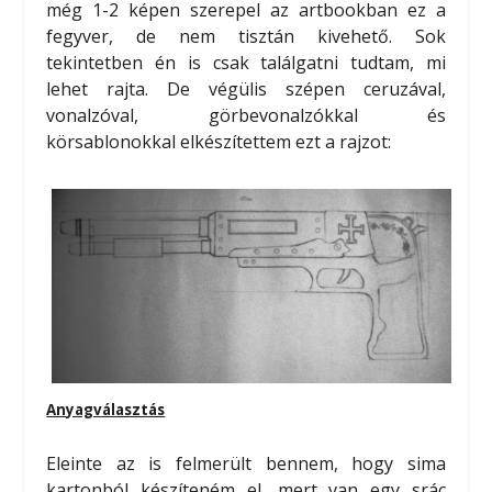
még 1-2 képen szerepel az artbookban ez a
fegyver, de nem tisztán kivehető. Sok
tekintetben én is csak találgatni tudtam, mi
lehet rajta. De végülis szépen ceruzával,
vonalzóval, görbevonalzókkal és
körsablonokkal elkészítettem ezt a rajzot:
Anyagválasztás
Eleinte az is felmerült bennem, hogy sima
kartonból készíteném el, mert van egy srác