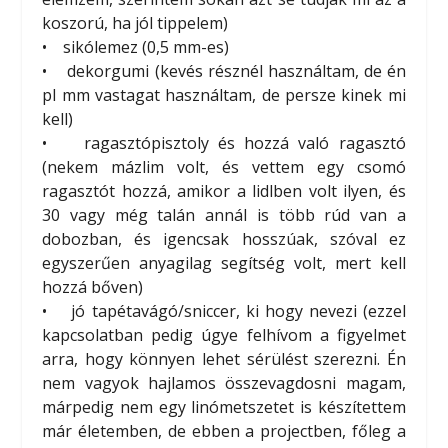
koszorú, ha jól tippelem)
• sikólemez (0,5 mm-es)
• dekorgumi (kevés résznél használtam, de én
pl mm vastagat használtam, de persze kinek mi
kell)
• ragasztópisztoly és hozzá való ragasztó
(nekem mázlim volt, és vettem egy csomó
ragasztót hozzá, amikor a lidlben volt ilyen, és
30 vagy még talán annál is több rúd van a
dobozban, és igencsak hosszúak, szóval ez
egyszerűen anyagilag segítség volt, mert kell
hozzá bőven)
• jó tapétavágó/sniccer, ki hogy nevezi (ezzel
kapcsolatban pedig úgye felhívom a figyelmet
arra, hogy könnyen lehet sérülést szerezni. Én
nem vagyok hajlamos összevagdosni magam,
márpedig nem egy linómetszetet is készítettem
már életemben, de ebben a projectben, főleg a