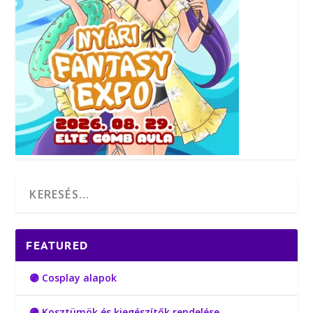
FEATURED
🟣 Cosplay alapok
🟣 Kosztümök és kiegészítők rendelése