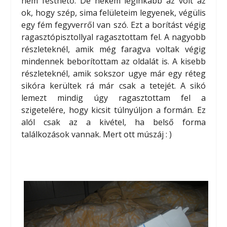
nem festhető. De nekem leginkább az volt az
ok, hogy szép, sima felületeim legyenek, végülis
egy fém fegyverről van szó. Ezt a borítást végig
ragasztópisztollyal ragasztottam fel. A nagyobb
részleteknél, amik még faragva voltak végig
mindennek beborítottam az oldalát is. A kisebb
részleteknél, amik sokszor ugye már egy réteg
sikóra kerültek rá már csak a tetejét. A sikó
lemezt mindig úgy ragasztottam fel a
szigetelére, hogy kicsit túlnyúljon a formán. Ez
alól csak az a kivétel, ha belső forma
találkozások vannak. Mert ott múszáj : )