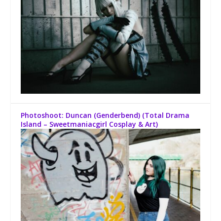
Photoshoot: Duncan (Genderbend) (Total Drama
Island – Sweetmaniacgirl Cosplay & Art)