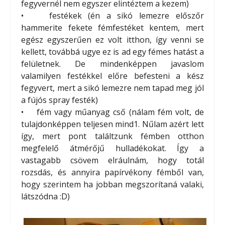
fegyvernél nem egyszer elintéztem a kezem)
• festékek (én a sikó lemezre előszőr
hammerite fekete fémfestéket kentem, mert
egész egyszerűen ez volt itthon, így venni se
kellett, továbbá ugye ez is ad egy fémes hatást a
felületnek. De mindenképpen javaslom
valamilyen festékkel előre befesteni a kész
fegyvert, mert a sikó lemezre nem tapad meg jól
a fújós spray festék)
• fém vagy műanyag cső (nálam fém volt, de
tulajdonképpen teljesen mind1. Nűlam azért lett
így, mert pont találtzunk fémben otthon
megfelelő átmérőjű hulladékokat. Így a
vastagabb csövem elráulnám, hogy totál
rozsdás, és annyira papírvékony fémből van,
hogy szerintem ha jobban megszorítaná valaki,
látszódna :D)