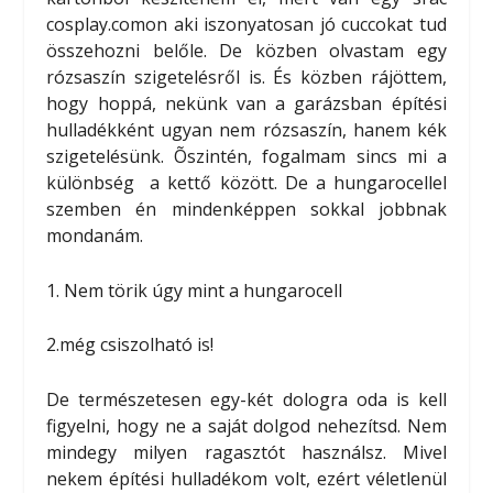
cosplay.comon aki iszonyatosan jó cuccokat tud
összehozni belőle. De közben olvastam egy
rózsaszín szigetelésről is. És közben rájöttem,
hogy hoppá, nekünk van a garázsban építési
hulladékként ugyan nem rózsaszín, hanem kék
szigetelésünk. Õszintén, fogalmam sincs mi a
különbség a kettő között. De a hungarocellel
szemben én mindenképpen sokkal jobbnak
mondanám.
1. Nem törik úgy mint a hungarocell
2.még csiszolható is!
De természetesen egy-két dologra oda is kell
figyelni, hogy ne a saját dolgod nehezítsd. Nem
mindegy milyen ragasztót használsz. Mivel
nekem építési hulladékom volt, ezért véletlenül