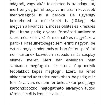
adagból, vagy akár felezheted is az adagokat,
mert tényleg jól fel tudja venni a szín kevesebb
mennyiségből is a paróka. De ugyanígy
beleteheted a műszőrmét is (18.kép). Ha
megvan a kívánt szín, mosás öblítés és kifésülés
jön. Utána pedig olyanra formázod amilyenre
szeretnéd. Ez is vízálló, mosható és nagyrészt a
paróka kifésülhetőségét sem érinti nagyon, de
ezt is ahogy minden más otthon festett parókát
nem tartanék közvetlen szabadon más cosplay
elemek mellet. Mert bár elviekben nem
szabadna megfognia, de kitudja épp melyik
fedőlakkot képes megfogni. Ezért, ha lehet
akkor tartsd az eredeti zacskóban, ha pedig már
formázva van, és nem fér bele, akkor pedig egy
kartondobozból hajtogatható állványon tudod
tárolni, erről is lent lesz a link.