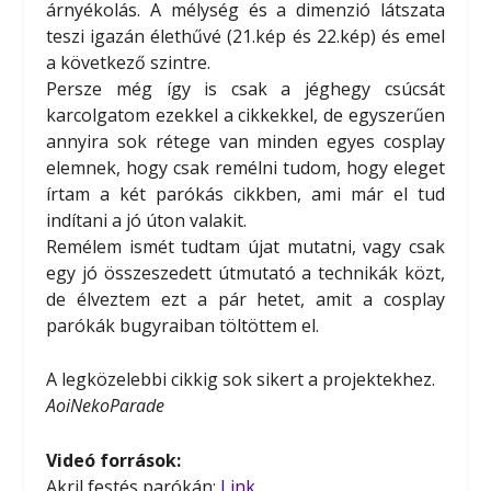
árnyékolás. A mélység és a dimenzió látszata
teszi igazán élethűvé (21.kép és 22.kép) és emel
a következő szintre.
Persze még így is csak a jéghegy csúcsát
karcolgatom ezekkel a cikkekkel, de egyszerűen
annyira sok rétege van minden egyes cosplay
elemnek, hogy csak remélni tudom, hogy eleget
írtam a két parókás cikkben, ami már el tud
indítani a jó úton valakit.
Remélem ismét tudtam újat mutatni, vagy csak
egy jó összeszedett útmutató a technikák közt,
de élveztem ezt a pár hetet, amit a cosplay
parókák bugyraiban töltöttem el.
A legközelebbi cikkig sok sikert a projektekhez.
AoiNekoParade
Videó források:
Akril festés parókán:
Link