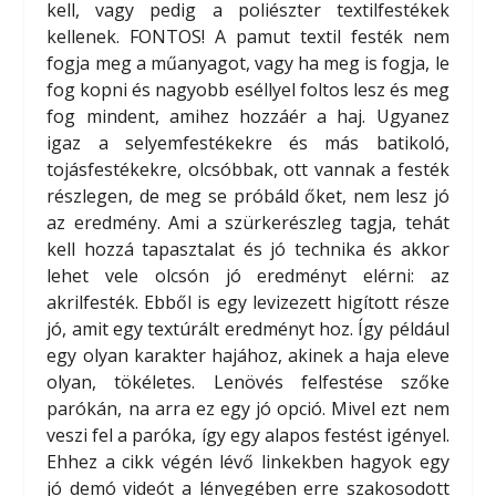
kell, vagy pedig a poliészter textilfestékek
kellenek. FONTOS! A pamut textil festék nem
fogja meg a műanyagot, vagy ha meg is fogja, le
fog kopni és nagyobb eséllyel foltos lesz és meg
fog mindent, amihez hozzáér a haj. Ugyanez
igaz a selyemfestékekre és más batikoló,
tojásfestékekre, olcsóbbak, ott vannak a festék
részlegen, de meg se próbáld őket, nem lesz jó
az eredmény. Ami a szürkerészleg tagja, tehát
kell hozzá tapasztalat és jó technika és akkor
lehet vele olcsón jó eredményt elérni: az
akrilfesték. Ebből is egy levizezett higított része
jó, amit egy textúrált eredményt hoz. Így például
egy olyan karakter hajához, akinek a haja eleve
olyan, tökéletes. Lenövés felfestése szőke
parókán, na arra ez egy jó opció. Mivel ezt nem
veszi fel a paróka, így egy alapos festést igényel.
Ehhez a cikk végén lévő linkekben hagyok egy
jó demó videót a lényegében erre szakosodott