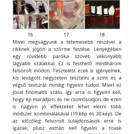
16.
17.
18.
Mivel megvagyunk a tetemesebb részével a
cikknek jöjjön a szőrme festése. Lényegében
egy rövidebb paróka szövet, vékonyabb
lágyabb szálakkal. Ez is festhető mindhárom
felsorolt módon. Tesztelést ezek is igényelnek,
kis levágott négyzeten tesztelni a színt és a
végső textúrát mindig figyelni tudod. Mivel ez
jóval finomabb szálú, így arra is figyelni kell,
hogy ép maradjon, és ne csomósodjon, de ezen
is nagyon jó effekteket lehet elérni több
módszer kombinálásával (19.kép és 20.kép). De
az előzőleg felsorolt tulajdonsások erre is
igazak, plusz extrán kell figyelni a tövek