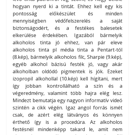
hogyan nyerd ki a tintát. Ehhez kell egy kis
pontosság előkészület és minden
mennyiségben védőfelszerelés a saját
biztonságodért, és a festékes balesetek
elkerülése érdekében. Igazából bármelyik
alkoholos tinta jó ehhez, van pár eleve
alkoholos tinta pl média tinta a Pentart-tól
(8.kép), bármelyik alkoholos filc, Sharpie (9.kép),
egyéb alkohol bázisú festék jó, vagy akár
alkoholban oldódó pigmentek is jók. Ezeket
izopropil alkohollal (10.kép) kell hígítani, mert
így jobban kontrollálható a szín és a
végeredmény, valamint több hajra elég lesz.
Mindezt bemutatja egy nagyon informatív videó
szintén a cikk végén. Igaz angol forrás ismét
csak, de azért elég látványos és könnyen
érthető így is a procedúra. Az alkoholos
festésnél mindenképp takard le, amit nem