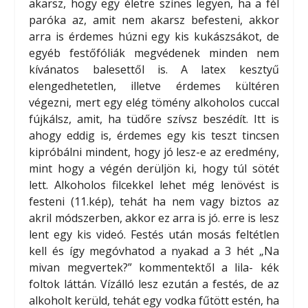
akarsz, hogy egy életre színes legyen, ha a fél
paróka az, amit nem akarsz befesteni, akkor
arra is érdemes húzni egy kis kukászsákot, de
egyéb festőfóliák megvédenek minden nem
kívánatos balesettől is. A latex kesztyű
elengedhetetlen, illetve érdemes kültéren
végezni, mert egy elég tömény alkoholos cuccal
fújkálsz, amit, ha tüdőre szívsz beszédít. Itt is
ahogy eddig is, érdemes egy kis teszt tincsen
kipróbálni mindent, hogy jó lesz-e az eredmény,
mint hogy a végén derüljön ki, hogy túl sötét
lett. Alkoholos filcekkel lehet még lenövést is
festeni (11.kép), tehát ha nem vagy biztos az
akril módszerben, akkor ez arra is jó. erre is lesz
lent egy kis videó. Festés után mosás feltétlen
kell és így megóvhatod a nyakad a 3 hét „Na
mivan megvertek?” kommentektől a lila- kék
foltok láttán. Vízálló lesz ezután a festés, de az
alkoholt kerüld, tehát egy vodka fűtött estén, ha