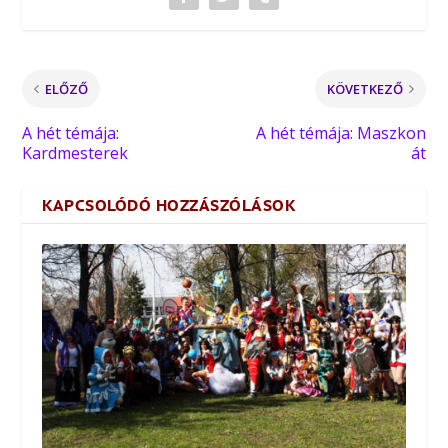
ELŐZŐ
KÖVETKEZŐ
A hét témája:
A hét témája: Maszkon
Kardmesterek
át
KAPCSOLÓDÓ HOZZÁSZÓLÁSOK