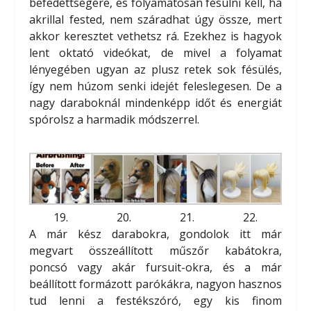
befedettségére, és folyamatosan fésülni kell, ha
akrillal fested, nem száradhat úgy össze, mert
akkor keresztet vethetsz rá. Ezekhez is hagyok
lent oktató videókat, de mivel a folyamat
lényegében ugyan az plusz retek sok fésülés,
így nem húzom senki idejét feleslegesen. De a
nagy daraboknál mindenképp időt és energiát
spórolsz a harmadik módszerrel.
19.
20.
21.
22.
A már kész darabokra, gondolok itt már
megvart összeállított műszőr kabátokra,
poncsó vagy akár fursuit-okra, és a már
beállított formázott parókákra, nagyon hasznos
tud lenni a festékszóró, egy kis finom