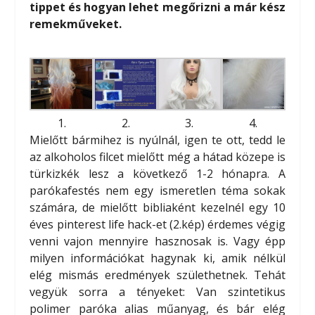
tippet és hogyan lehet megőrizni a már kész
remekműveket.
1.
2.
3.
4.
Mielőtt bármihez is nyúlnál, igen te ott, tedd le
az alkoholos filcet mielőtt még a hátad közepe is
türkizkék lesz a következő 1-2 hónapra. A
parókafestés nem egy ismeretlen téma sokak
számára, de mielőtt bibliaként kezelnél egy 10
éves pinterest life hack-et (2.kép) érdemes végig
venni vajon mennyire hasznosak is. Vagy épp
milyen információkat hagynak ki, amik nélkül
elég mismás eredmények születhetnek. Tehát
vegyük sorra a tényeket: Van szintetikus
polimer paróka alias műanyag, és bár elég