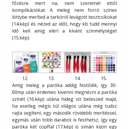
főzésre mert na, nem szeretnél ettől
komplikációkat. A meleg nem forró színes
löttybe meríted a tarkóról levágott tesztcsíkokat
(14.kép) és nézed az időt, hogy kb tudd mennyi
idő kell amíg eléri a kívánt színmélységet
(15.kép).
12.
13.
14.
15.
Amíg meleg a paróka addig festődik, így 30-
60mp után érdemes kivenni megnézni a paróka
színét (16.kép) utána hideg víz beteszed majd,
ha esetleg mégis túl világos utána még tudsz
rajta segíteni, egy második rövidebb merítéssel,
egymás után több darabot is festhetsz, így egy
paróka két copffal (17.kép) is simán kijön egy