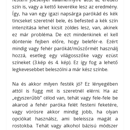
szín is, vagy a kettő keveréke lesz az eredmény.
Így, ha van egy igazi napsárga parókád és kék
tincseket szeretnél bele, és befested a kék szín
intenzitása lehet kicsit zöldes lesz, van, akinek
ez már probléma. De ezt mindenkinek el kell
döntenie fejben előre, hogy belefér-e. Ezért
mindig vagy fehér parókát/műszőrmét használj
hozzá, esetleg egy világosszőke vagy ezüst
színeket (3.kép és 4. kép). Ez így fog a lehető
legkevesebbet beleszólni a már kész színbe.
Na és akkor milyen festék jó? Ez lényegében
attól is függ mit is szeretnél elérni. Ha az
„egyszerűbb” célod van, tehát vagy fele-fele be
akarod a fehér paróka felét festeni feketére,
vagy vörösre akkor mindig jobb, ha olyan
opciókat használsz, ami beleissza magát a
rostokba. Tehát vagy alkohol bázisú módszer