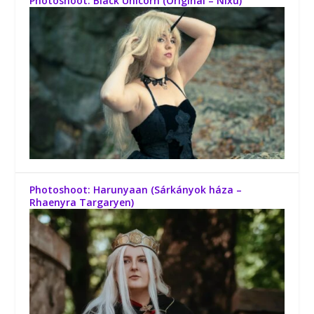
Photoshoot: Black Unicorn (Original – Nixu)
Photoshoot: Harunyaan (Sárkányok háza –
Rhaenyra Targaryen)