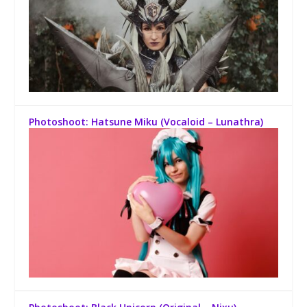
Photoshoot: Hatsune Miku (Vocaloid – Lunathra)