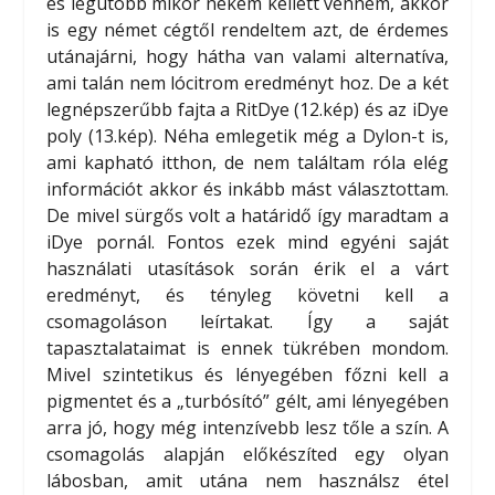
és legutóbb mikor nekem kellett vennem, akkor
is egy német cégtől rendeltem azt, de érdemes
utánajárni, hogy hátha van valami alternatíva,
ami talán nem lócitrom eredményt hoz. De a két
legnépszerűbb fajta a RitDye (12.kép) és az iDye
poly (13.kép). Néha emlegetik még a Dylon-t is,
ami kapható itthon, de nem találtam róla elég
információt akkor és inkább mást választottam.
De mivel sürgős volt a határidő így maradtam a
iDye pornál. Fontos ezek mind egyéni saját
használati utasítások során érik el a várt
eredményt, és tényleg követni kell a
csomagoláson leírtakat. Így a saját
tapasztalataimat is ennek tükrében mondom.
Mivel szintetikus és lényegében főzni kell a
pigmentet és a „turbósító” gélt, ami lényegében
arra jó, hogy még intenzívebb lesz tőle a szín. A
csomagolás alapján előkészíted egy olyan
lábosban, amit utána nem használsz étel