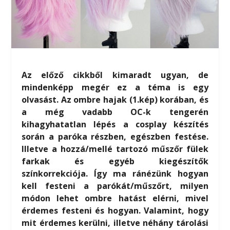
Az előző cikkből kimaradt ugyan, de
mindenképp megér ez a téma is egy
olvasást. Az ombre hajak (1.kép) korában, és
a még vadabb OC-k tengerén
kihagyhatatlan lépés a cosplay készítés
során a paróka részben, egészben festése.
Illetve a hozzá/mellé tartozó műszőr fülek
farkak és egyéb kiegészítők
színkorrekciója. Így ma ránézünk hogyan
kell festeni a parókát/műszőrt, milyen
módon lehet ombre hatást elérni, mivel
érdemes festeni és hogyan. Valamint, hogy
mit érdemes kerülni, illetve néhány tárolási