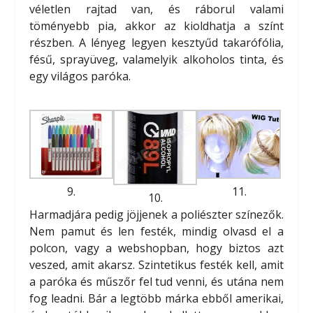
véletlen rajtad van, és ráborul valami
töményebb pia, akkor az kioldhatja a színt
részben. A lényeg legyen kesztyűd takarófólia,
fésű, sprayüveg, valamelyik alkoholos tinta, és
egy világos paróka.
9.
11.
10.
Harmadjára pedig jöjjenek a poliészter színezők.
Nem pamut és len festék, mindig olvasd el a
polcon, vagy a webshopban, hogy biztos azt
veszed, amit akarsz. Szintetikus festék kell, amit
a paróka és műszőr fel tud venni, és utána nem
fog leadni. Bár a legtöbb márka ebből amerikai,