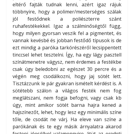
eltérő fajták tudnak lenni, azért igaz rájuk
többnyire, hogy a polimer/mesterséges szálak
jól festődnek a poliészterre szánt
ruhafestékekkel. Igaz a szálminőségtől függ,
hogy milyen gyorsan veszik fel a pigmentet, és
vannak kevésbé és jobban festődő típusok is de
ezt mindig a paróka tarkórészéről lecsippentett
tinccsel lehet tesztelni. Így, ha egy lágy pasztell
színátmenetre vágysz, nem érdemes a festékbe
csak úgy beledobni az egészet 30 percre és a
végén meg csodálkozni, hogy jaj sötét lett.
Tisztázzunk le pár gyakran ismételt kérdést is. A
sötétebb szálon a világos festék nem fog
meglátszani, nem fogja befogni, vagy csak kb
úgy, mint amikor sötét barna hajra kened a
hajszínezőt, lehet, hogy lesz egy minimális színe
tőle, de csodát ne várj. Ha eleve van színe a
parókának és te egy másik árnyalatra akarod
festeni jóeséllyel valamennyire átüt az eredeti