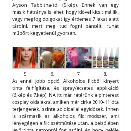
Alyson Tabbitha-tól (5.kép). Ennek van egy
másik hátránya is lehet, hogy idővel kicsit mállik,
vagy megfog dolgokat így érdemes 7 lakat alatt
tárolni, mert meg tud fogni páncélt, ruhát
műbőrt kegyetlenül gyorsan.
5.
6.
7.
8.
Az ennél jobb opció: Alkoholos filcből kinyert
tinta felhígítása, és spray/ecsetes applikáció
(6.kép és 7.kép). NA itt már rátérünk a pinterest
cosplay oldalakra, amiken már cirka 2010-11 óta
terjengenek, szinte az oldallal egyidősek. Innen
is származik az alkoholos filc módszer, ami
lényegégen a filc szétműtése után, a belsőjében
levő tinta patronról fog szólni, és hogy belőle