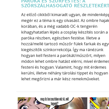
PARÓKA ÉS SZŐRFESTÉS: A
SZŐRSZÁLHASOGATÓ RÉSZLETEKÉR
Az előző cikkből kimaradt ugyan, de mindenkép
megér ez a téma is egy olvasást. Az ombre haja
korában, és a még vadabb OC-k tengerén
kihagyhatatlan lépés a cosplay készítés során a
paróka részben, egészben festése. Illetve a
hozzá/mellé tartozó műszőr fülek farkak és eg
kiegészítők színkorrekciója. Így ma ránézünk
hogyan kell festeni a parókát/műszőrt, milyen
módon lehet ombre hatást elérni, mivel érdeme
festeni és hogyan. Valamint, hogy mit érdemes
kerülni, illetve néhány tárolási tippet és hogyan
lehet megőrizni a már kész remekműveket.