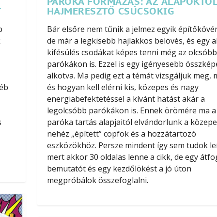
PARÓKA FORMÁZÁS: AZ ALAPOKTÓL
T
HAJMERESZTŐ CSÚCSOKIG
p
Bár elsőre nem tűnik a jelmez egyik építőkövé
k
de már a legkisebb hajlakkos belövés, és egy 
kifésülés csodákat képes tenni még az olcsóbb
parókákon is. Ezzel is egy igényesebb összkép
alkotva. Ma pedig ezt a témát vizsgáljuk meg, 
yéb
és hogyan kell elérni kis, közepes és nagy
energiabefektetéssel a kívánt hatást akár a
legolcsóbb parókákon is. Ennek örömére ma a
s
paróka tartás alapjaitól elvándorlunk a közep
nehéz „épített” copfok és a hozzátartozó
eszközökhöz. Persze mindent így sem tudok leí
mert akkor 30 oldalas lenne a cikk, de egy átf
bemutatót és egy kezdőlökést a jó úton
megpróbálok összefoglalni.