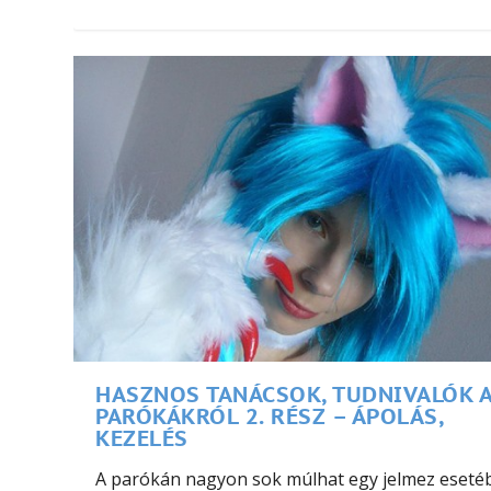
HASZNOS TANÁCSOK, TUDNIVALÓK 
PARÓKÁKRÓL 2. RÉSZ – ÁPOLÁS,
KEZELÉS
A parókán nagyon sok múlhat egy jelmez eseté