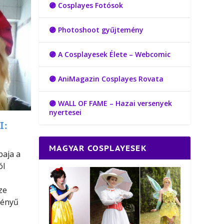
🟣 Cosplayes Fotósok
🟣 Photoshoot gyűjtemény
🟣 A Cosplayesek Élete – Webcomic
🟣 AniMagazin Cosplayes Rovata
🟣 WALL OF FAME – Hazai versenyek
nyertesei
I:
MAGYAR COSPLAYESEK
baja a
ól
ze
vényű