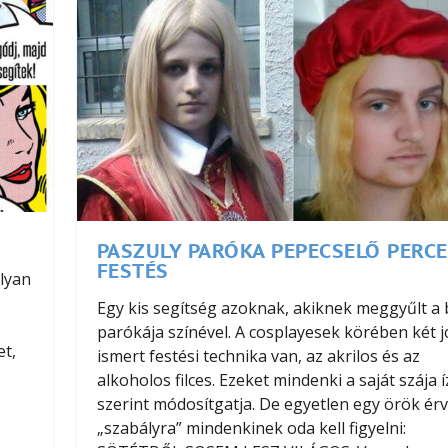
PASZULY PARÓKA PEPECSELŐ PERCE
FESTÉS
lyan
Egy kis segítség azoknak, akiknek meggyűlt a 
parókája színével. A cosplayesek körében két j
et,
ismert festési technika van, az akrilos és az
alkoholos filces. Ezeket mindenki a saját szája í
szerint módosítgatja. De egyetlen egy örök ér
„szabályra” mindenkinek oda kell figyelni: