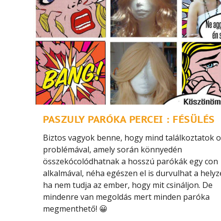
PASZULY PARÓKA PERCEI : FÉSÜLÉS
Biztos vagyok benne, hogy mind találkoztatok o
problémával, amely során könnyedén
összekócolódhatnak a hosszú parókák egy con
alkalmával, néha egészen el is durvulhat a helyz
ha nem tudja az ember, hogy mit csináljon. De
mindenre van megoldás mert minden paróka
megmenthető! 😀