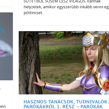
SÖTÉTBŐL SOSEM LESZ VILÁGOS. Vannak
helyzetek, amikor egyszerűbb inkább venni eg
póttincset.
A
HASZNOS TANÁCSOK, TUDNIVALÓK 
PARÓKÁKRÓL 1. RÉSZ – PARÓKÁK
ben.