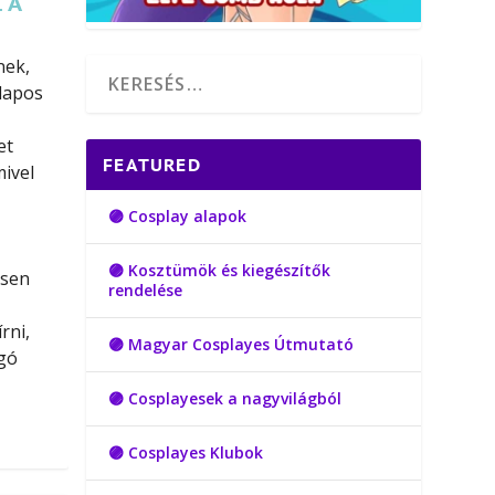
 A
nek,
alapos
et
FEATURED
mivel
🟣 Cosplay alapok
🟣 Kosztümök és kiegészítők
esen
rendelése
rni,
🟣 Magyar Cosplayes Útmutató
ogó
🟣 Cosplayesek a nagyvilágból
🟣 Cosplayes Klubok