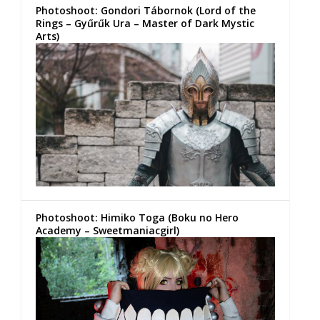
Photoshoot: Gondori Tábornok (Lord of the
Rings – Gyűrűk Ura – Master of Dark Mystic
Arts)
Photoshoot: Himiko Toga (Boku no Hero
Academy – Sweetmaniacgirl)