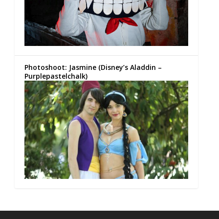
Photoshoot: Jasmine (Disney’s Aladdin –
Purplepastelchalk)