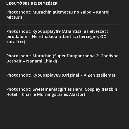
LEGUTÓBBI BEJEGYZÉSEK
Photoshoot: Murachin (Kitmetsu no Yaiba – Kanroji
Mitsuri)
Photoshoot: KyoCosplay89 (Atlantisz, az elveszett
birodalom – Nerethakida atlantiszi hercegnő, OC
karakter)
Photoshoot: Murachin (Super Danganronpa 2: Goodybe
Despair – Nanami Chiaki)
Photoshoot: KyoCosplay89 (Original – A Zen szelleme)
Photoshoot: Sweetmaniacgirl és Hami Cosplay (Hazbin
Hotel – Charlie Morningstar és Alastor)