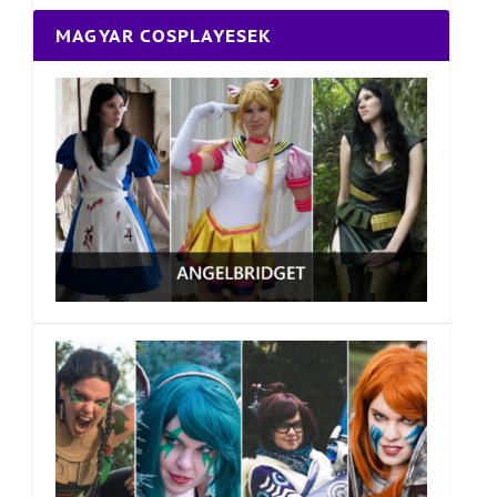
MAGYAR COSPLAYESEK