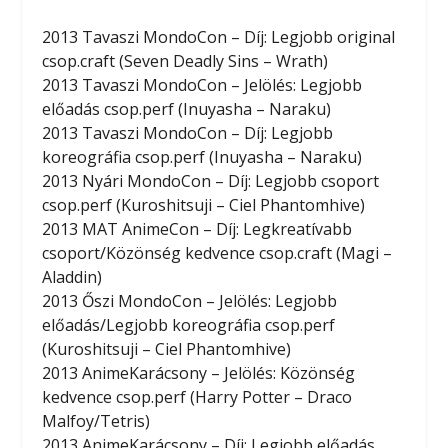
2013 Tavaszi MondoCon – Díj: Legjobb original
csop.craft (Seven Deadly Sins – Wrath)
2013 Tavaszi MondoCon – Jelölés: Legjobb
előadás csop.perf (Inuyasha – Naraku)
2013 Tavaszi MondoCon – Díj: Legjobb
koreográfia csop.perf (Inuyasha – Naraku)
2013 Nyári MondoCon – Díj: Legjobb csoport
csop.perf (Kuroshitsuji – Ciel Phantomhive)
2013 MAT AnimeCon – Díj: Legkreatívabb
csoport/Közönség kedvence csop.craft (Magi –
Aladdin)
2013 Őszi MondoCon – Jelölés: Legjobb
előadás/Legjobb koreográfia csop.perf
(Kuroshitsuji – Ciel Phantomhive)
2013 AnimeKarácsony – Jelölés: Közönség
kedvence csop.perf (Harry Potter – Draco
Malfoy/Tetris)
2013 AnimeKarácsony – Díj: Legjobb előadás