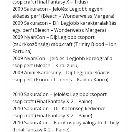
csop.craft (Final Fantasy X – Tidus)
2009 Sakuracon – Jelölés: Legjobb egyéni
előadás perf (Bleach – Wonderweiss Margera)
2009 Sakuracon – Díj: Legjobb karakteralakítás
egy. perf (Bleach – Wonderweiss Margera)
2009 NyáriCon – Díj: Legjobb csoport
(zsűri/közönség) csop.craft (Trinity Blood – Ion
Fortuna)
2009 NyáriCon – Jelölés: Legjobb koreográfia
csop.perf (Bleach – Kira Izuru)
2009 AnimeKarácsony – Díj: Legjobb előadás
csop.perf (Prince of Tennis – Kaidou Kaoru)
2010 SakuraCon – Jelölés: Legjobb csoport
csop.craft (Final Fantasy X-2 – Paine)
2010 SakuraCon – Díj: Közönség kedvence
csop.craft (Final Fantasy X-2 – Paine)
2010 SakuraCon – EuroCosplay válogató III. hely
(Final Fantasy X-2 – Paine)