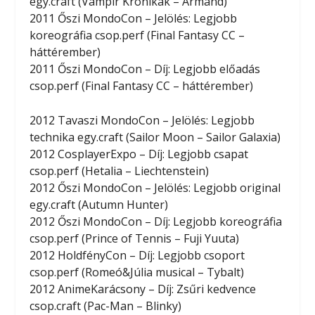
egy.craft (Vámpír Krónikák – Armand)
2011 Őszi MondoCon – Jelölés: Legjobb
koreográfia csop.perf (Final Fantasy CC –
háttérember)
2011 Őszi MondoCon – Díj: Legjobb előadás
csop.perf (Final Fantasy CC – háttérember)
2012 Tavaszi MondoCon – Jelölés: Legjobb
technika egy.craft (Sailor Moon – Sailor Galaxia)
2012 CosplayerExpo – Díj: Legjobb csapat
csop.perf (Hetalia – Liechtenstein)
2012 Őszi MondoCon – Jelölés: Legjobb original
egy.craft (Autumn Hunter)
2012 Őszi MondoCon – Díj: Legjobb koreográfia
csop.perf (Prince of Tennis – Fuji Yuuta)
2012 HoldfényCon – Díj: Legjobb csoport
csop.perf (Romeó&Júlia musical – Tybalt)
2012 AnimeKarácsony – Díj: Zsűri kedvence
csop.craft (Pac-Man – Blinky)