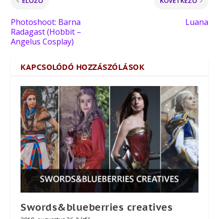
ELŐZŐ
KÖVETKEZŐ
Photoshoot: Barna
Luana
Radagast (Hobbit –
Angelus Cosplay)
KAPCSOLÓDÓ HOZZÁSZÓLÁSOK
Swords&blueberries creatives