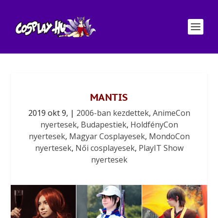
MANTIS
2019 okt 9,
|
2006-ban kezdettek
,
AnimeCon
nyertesek
,
Budapestiek
,
HoldfényCon
nyertesek
,
Magyar Cosplayesek
,
MondoCon
nyertesek
,
Női cosplayesek
,
PlayIT Show
nyertesek