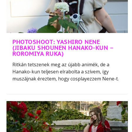
PHOTOSHOOT: YASHIRO NENE
(JIBAKU SHOUNEN HANAKO-KUN –
ROROMIYA RUKA)
Ritkán tetszenek meg az újabb animék, de a
Hanako-kun teljesen elrabolta a szívem, így
muszájnak éreztem, hogy cosplayezzem Nene-t.