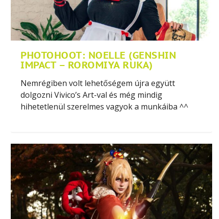
PHOTOHOOT: NOELLE (GENSHIN
IMPACT – ROROMIYA RUKA)
Nemrégiben volt lehetőségem újra együtt
dolgozni Vivico’s Art-val és még mindig
hihetetlenül szerelmes vagyok a munkáiba ^^