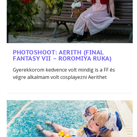
PHOTOSHOOT: AERITH (FINAL
FANTASY VII – ROROMIYA RUKA)
Gyerekkorom kedvence volt mindig is a FF és
végre alkalmam volt cosplayezni Aerithet