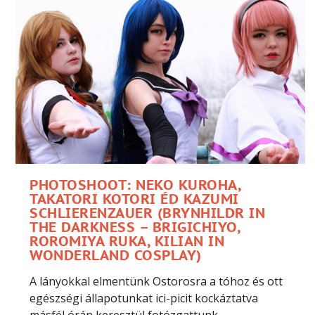
PHOTOSHOOT: NEKO KUROHA,
TAKATORI KOTORI ÉD KAZUMI
SCHLIERENZAUER (BRYNHILDR IN
THE DARKNESS – BRIGICHIYO,
ROROMIYA RUKA, KILIAN IN
WONDERLAND COSPLAY​)​
A lányokkal elmentünk Ostorosra a tóhoz és ott
egészségi állapotunkat ici-picit kockáztatva