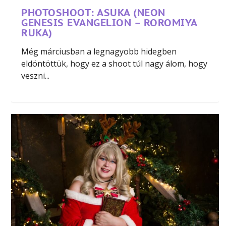
PHOTOSHOOT: ASUKA (NEON
GENESIS EVANGELION – ROROMIYA
RUKA)
Még márciusban a legnagyobb hidegben
eldöntöttük, hogy ez a shoot túl nagy álom, hogy
veszni...