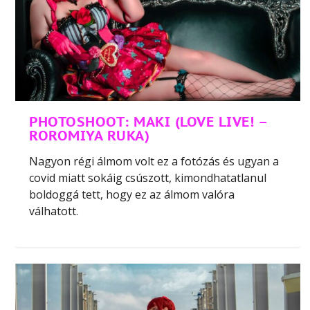
PHOTOSHOOT: MAKI (LOVE LIVE! –
ROROMIYA RUKA)
Nagyon régi álmom volt ez a fotózás és ugyan a
covid miatt sokáig csúszott, kimondhatatlanul
boldoggá tett, hogy ez az álmom valóra
válhatott.