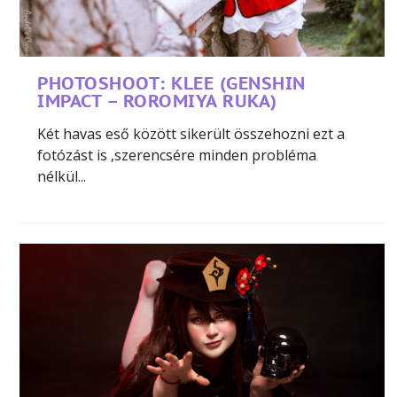
PHOTOSHOOT: KLEE (GENSHIN
IMPACT – ROROMIYA RUKA)
Két havas eső között sikerült összehozni ezt a
fotózást is ,szerencsére minden probléma
nélkül...