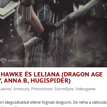
 HAWKE ÉS LELIANA (DRAGON AGE
, ANNA B, HUGISPIDER)
aeviss' Armoury
,
Photoshoot
,
StormByte
,
Videogame
den idegszálukkal ellene fognak dolgozni. De néha a változás