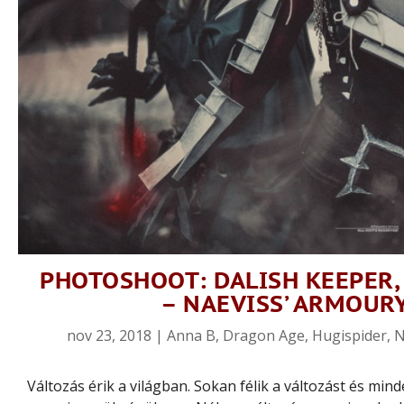
PHOTOSHOOT: DALISH KEEPER,
– NAEVISS’ ARMOURY
nov 23, 2018
|
Anna B
,
Dragon Age
,
Hugispider
,
N
Változás érik a világban. Sokan félik a változást és min