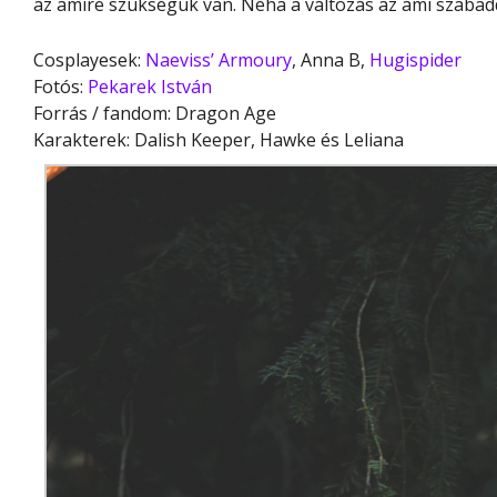
az amire szükségük van. Néha a változás az ami szabadd
Cosplayesek:
Naeviss’ Armoury
, Anna B,
Hugispider
Fotós:
Pekarek István
Forrás / fandom: Dragon Age
Karakterek: Dalish Keeper, Hawke és Leliana