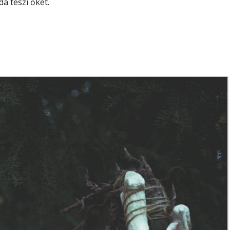
á teszi őket.