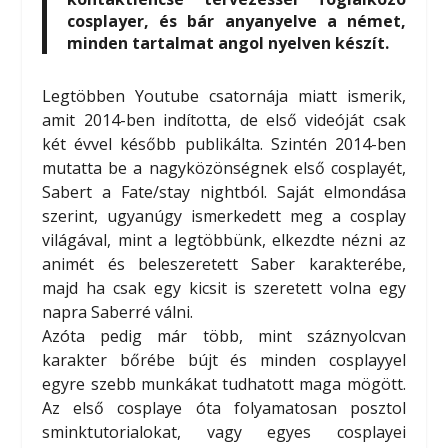
cosplayer, és bár anyanyelve a német,
minden tartalmat angol nyelven készít.
Legtöbben Youtube csatornája miatt ismerik,
amit 2014-ben indította, de első videóját csak
két évvel később publikálta. Szintén 2014-ben
mutatta be a nagyközönségnek első cosplayét,
Sabert a Fate/stay nightból. Saját elmondása
szerint, ugyanúgy ismerkedett meg a cosplay
világával, mint a legtöbbünk, elkezdte nézni az
animét és beleszeretett Saber karakterébe,
majd ha csak egy kicsit is szeretett volna egy
napra Saberré válni.
Azóta pedig már több, mint száznyolcvan
karakter bőrébe bújt és minden cosplayyel
egyre szebb munkákat tudhatott maga mögött.
Az első cosplaye óta folyamatosan posztol
sminktutorialokat, vagy egyes cosplayei