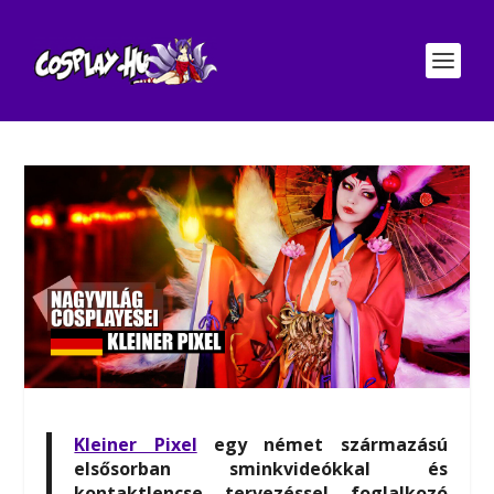
Kleiner Pixel
egy német származású
elsősorban sminkvideókkal és
kontaktlencse tervezéssel foglalkozó