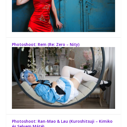
Photoshoot: Rem (Re: Zero – Nity)
Photoshoot: Ran-Mao & Lau (Kuroshitsuji – Kimiko
és Selyem Máté)