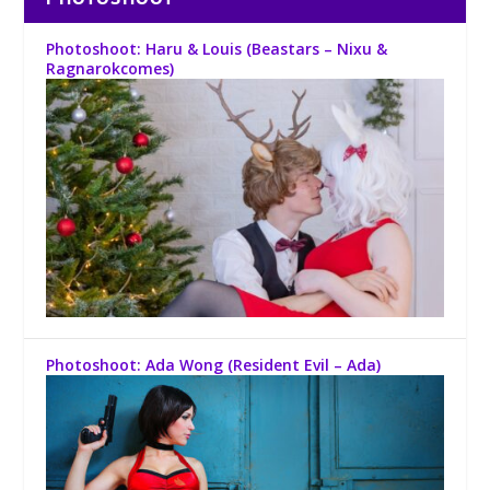
Photoshoot: Haru & Louis (Beastars – Nixu &
Ragnarokcomes)
Photoshoot: Ada Wong (Resident Evil – Ada)