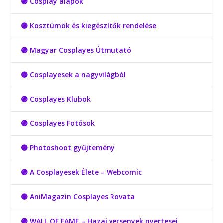
🟣 Cosplay alapok
🟣 Kosztümök és kiegészítők rendelése
🟣 Magyar Cosplayes Útmutató
🟣 Cosplayesek a nagyvilágból
🟣 Cosplayes Klubok
🟣 Cosplayes Fotósok
🟣 Photoshoot gyűjtemény
🟣 A Cosplayesek Élete – Webcomic
🟣 AniMagazin Cosplayes Rovata
🟣 WALL OF FAME – Hazai versenyek nyertesei