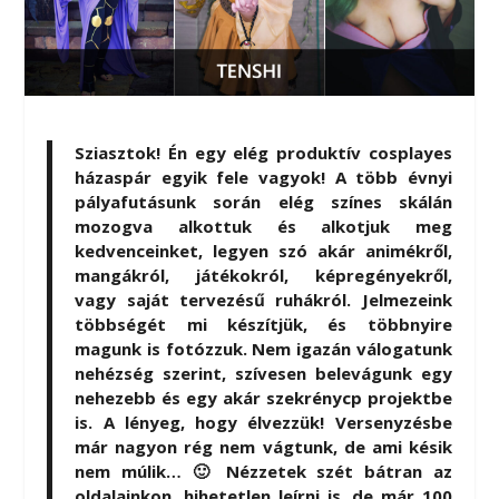
Sziasztok! Én egy elég produktív cosplayes
házaspár egyik fele vagyok! A több évnyi
pályafutásunk során elég színes skálán
mozogva alkottuk és alkotjuk meg
kedvenceinket, legyen szó akár animékről,
mangákról, játékokról, képregényekről,
vagy saját tervezésű ruhákról. Jelmezeink
többségét mi készítjük, és többnyire
magunk is fotózzuk. Nem igazán válogatunk
nehézség szerint, szívesen belevágunk egy
nehezebb és egy akár szekrénycp projektbe
is. A lényeg, hogy élvezzük! Versenyzésbe
már nagyon rég nem vágtunk, de ami késik
nem múlik… 🙂 Nézzetek szét bátran az
oldalainkon, hihetetlen leírni is, de már 100