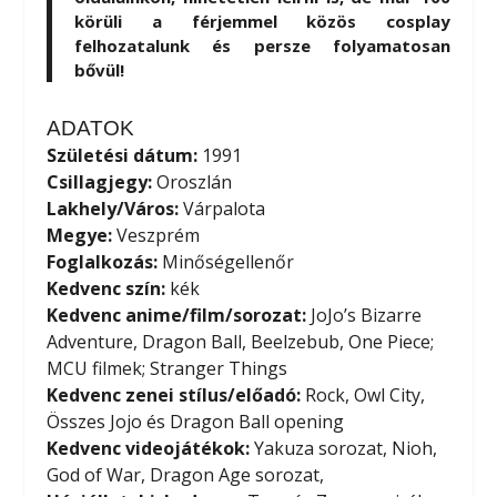
körüli a férjemmel közös cosplay
felhozatalunk és persze folyamatosan
bővül!
ADATOK
Születési dátum:
1991
Csillagjegy:
Oroszlán
Lakhely/Város:
Várpalota
Megye:
Veszprém
Foglalkozás:
Minőségellenőr
Kedvenc szín:
kék
Kedvenc anime/film/sorozat:
JoJo’s Bizarre
Adventure, Dragon Ball, Beelzebub, One Piece;
MCU filmek; Stranger Things
Kedvenc zenei stílus/előadó:
Rock, Owl City,
Összes Jojo és Dragon Ball opening
Kedvenc videojátékok:
Yakuza sorozat, Nioh,
God of War, Dragon Age sorozat,