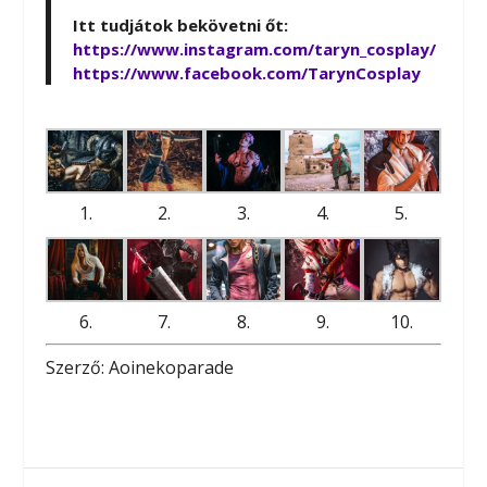
Itt tudjátok bekövetni őt:
https://www.instagram.com/taryn_cosplay/
https://www.facebook.com/TarynCosplay
1.
2.
3.
4.
5.
6.
7.
8.
9.
10.
Szerző: Aoinekoparade