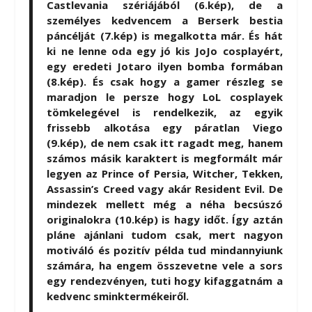
Castlevania szériájából (6.kép), de a
személyes kedvencem a Berserk bestia
páncélját (7.kép) is megalkotta már. És hát
ki ne lenne oda egy jó kis JoJo cosplayért,
egy eredeti Jotaro ilyen bomba formában
(8.kép). És csak hogy a gamer részleg se
maradjon le persze hogy LoL cosplayek
tömkelegével is rendelkezik, az egyik
frissebb alkotása egy páratlan Viego
(9.kép), de nem csak itt ragadt meg, hanem
számos másik karaktert is megformált már
legyen az Prince of Persia, Witcher, Tekken,
Assassin’s Creed vagy akár Resident Evil. De
mindezek mellett még a néha becsúszó
originalokra (10.kép) is hagy időt. Így aztán
pláne ajánlani tudom csak, mert nagyon
motiváló és pozitív példa tud mindannyiunk
számára, ha engem összevetne vele a sors
egy rendezvényen, tuti hogy kifaggatnám a
kedvenc sminktermékeiről.