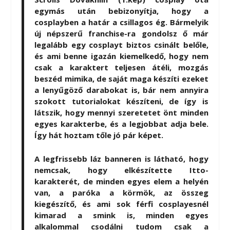
egymás után bebizonyítja, hogy a
cosplayben a határ a csillagos ég. Bármelyik
új népszerű franchise-ra gondolsz ő már
legalább egy cosplayt biztos csinált belőle,
és ami benne igazán kiemelkedő, hogy nem
csak a karaktert teljesen átéli, mozgás
beszéd mimika, de saját maga készíti ezeket
a lenyűgöző darabokat is, bár nem annyira
szokott tutorialokat készíteni, de így is
látszik, hogy mennyi szeretetet önt minden
egyes karakterbe, és a legjobbat adja bele.
Így hát hoztam tőle jó pár képet.
A legfrissebb láz banneren is látható, hogy
nemcsak, hogy elkészítette Itto-
karakterét, de minden egyes elem a helyén
van, a paróka a körmök, az összeg
kiegészítő, és ami sok férfi cosplayesnél
kimarad a smink is, minden egyes
alkalommal csodálni tudom csak a