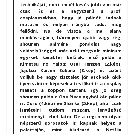
technikáját, mert ennél kevés jobb van már
csak. És ez a nagyszerű a profi
cosplayesekben, hogy jó példát tudnak
mutatni és milyen irányba tudsz még
fejlődni. Na de vissza a mai alany
munkásságára, bármilyen újabb vagy régi
shounen animére gondolsz nagy
valószínűséggel már neki megvolt mininum
egy-két karakter belőlük: első példa a
Kimetsu no Yaiba: Uzui Tengen (2.kép),
Jujutsu Kaisen Sukuna (3.kép) és azért
valljuk be nagy tisztelet jár azoknak akik
ilyen szinten képesek a testüket is a cosplay
mellett a toppon tartani. Egy jó öreg
shounen példa a One Piece egyből két példa
is: Zoro (4.kép) éa Shanks (5.kép), ahol csak
ismételni tudom magam, lenyűgöző
eredményt lehet látni. De a régi nem olyan
népszerű sorozatok is kapnak helyet a
palettáján, mint Aludcard a Netflix