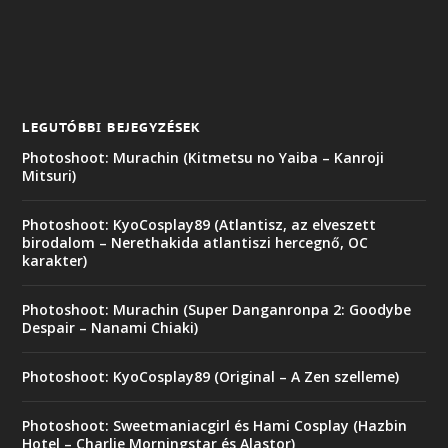
LEGUTÓBBI BEJEGYZÉSEK
Photoshoot: Murachin (Kitmetsu no Yaiba – Kanroji
Mitsuri)
Photoshoot: KyoCosplay89 (Atlantisz, az elveszett
birodalom – Nerethakida atlantiszi hercegnő, OC
karakter)
Photoshoot: Murachin (Super Danganronpa 2: Goodybe
Despair – Nanami Chiaki)
Photoshoot: KyoCosplay89 (Original – A Zen szelleme)
Photoshoot: Sweetmaniacgirl és Hami Cosplay (Hazbin
Hotel – Charlie Morningstar és Alastor)