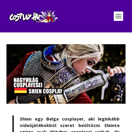
Shien egy Belga cosplayer, aki leginkább
videójátékokból szeret beöltözni. Eleinte
szinte csak Witcher cosplayei voltak, de