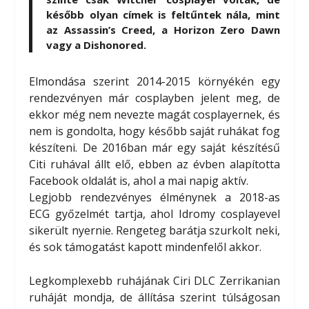
később olyan címek is feltűntek nála, mint
az Assassin’s Creed, a Horizon Zero Dawn
vagy a Dishonored.
Elmondása szerint 2014-2015 környékén egy
rendezvényen már cosplayben jelent meg, de
ekkor még nem nevezte magát cosplayernek, és
nem is gondolta, hogy később saját ruhákat fog
készíteni. De 2016ban már egy saját készítésű
Citi ruhával állt elő, ebben az évben alapította
Facebook oldalát is, ahol a mai napig aktív.
Legjobb rendezvényes élménynek a 2018-as
ECG győzelmét tartja, ahol Idromy cosplayevel
sikerült nyernie. Rengeteg barátja szurkolt neki,
és sok támogatást kapott mindenfelől akkor.
Legkomplexebb ruhájának Ciri DLC Zerrikanian
ruháját mondja, de állítása szerint túlságosan