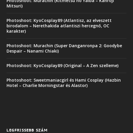
Photoshoot: Murachin (Kitmetsu no Yaiba – Kanroji
Mitsuri)
Photoshoot: KyoCosplay89 (Atlantisz, az elveszett
birodalom – Nerethakida atlantiszi hercegnő, OC
karakter)
Photoshoot: Murachin (Super Danganronpa 2: Goodybe
Despair – Nanami Chiaki)
Photoshoot: KyoCosplay89 (Original – A Zen szelleme)
Photoshoot: Sweetmaniacgirl és Hami Cosplay (Hazbin
Hotel – Charlie Morningstar és Alastor)
LEGFRISSEBB SZÁM