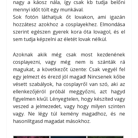
nagy a káosz nála, így csak kb tudja belőni
mennyi időt tölt egy munkával.
Sok fotón láthatjuk őt lovakon, ami igazán
hozzátesz azokhoz a cosplayekhez. Elmondása
szerint egészen gyerek kora óta lovagol, és el
sem tudja képzelni az életét lovak nélkül.
Azoknak akik még csak most kezdenének
cosplayezni, vagy még nem is szánták rá
magukat, a következőt üzente: Csak vegyél fel
egy jelmezt és érezd jól magad! Nincsenek kőbe
vésett szabályok, ha cosplayről van szó, aki az
ellenkezőjéról próbál meggyőzni, azt hagyd
figyelmen kívűl. Lényegtelen, hogy készíted vagy
veszed a jelmezedet, vagy hogy milyen szinten
vagy. Ne légy túl kemény magadhoz, és ne
hasonlítgasd magadat másokhoz.