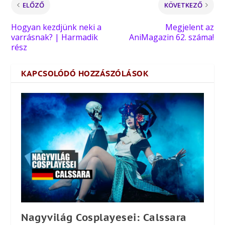
ELŐZŐ
KÖVETKEZŐ
Hogyan kezdjünk neki a
Megjelent az
varrásnak? | Harmadik
AniMagazin 62. száma!
rész
KAPCSOLÓDÓ HOZZÁSZÓLÁSOK
Nagyvilág Cosplayesei: Calssara