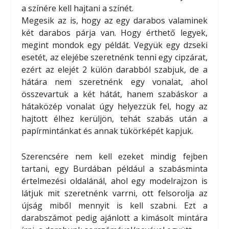
a színére kell hajtani a színét.
Megesik az is, hogy az egy darabos valaminek
két darabos párja van. Hogy érthető legyek,
megint mondok egy példát. Vegyük egy dzseki
esetét, az elejébe szeretnénk tenni egy cipzárat,
ezért az elejét 2 külön darabból szabjuk, de a
hátára nem szeretnénk egy vonalat, ahol
összevartuk a két hátát, hanem szabáskor a
hátaközép vonalat úgy helyezzük fel, hogy az
hajtott élhez kerüljön, tehát szabás után a
papírmintánkat és annak tükörképét kapjuk.
Szerencsére nem kell ezeket mindig fejben
tartani, egy Burdában például a szabásminta
értelmezési oldalánál, ahol egy modelrajzon is
látjuk mit szeretnénk varrni, ott felsorolja az
újság miből mennyit is kell szabni. Ezt a
darabszámot pedig ajánlott a kimásolt mintára