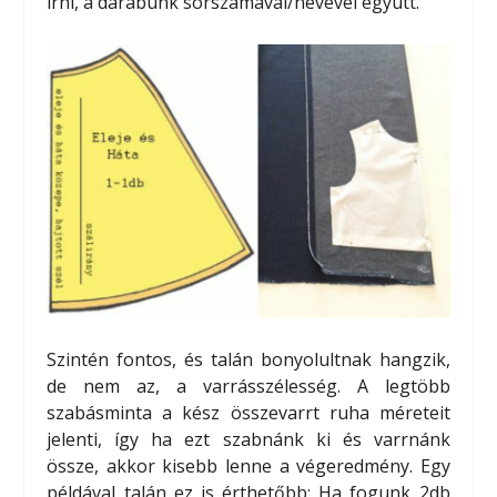
írni, a darabunk sorszámával/nevével együtt.
Szintén fontos, és talán bonyolultnak hangzik,
de nem az, a varrásszélesség. A legtöbb
szabásminta a kész összevarrt ruha méreteit
jelenti, így ha ezt szabnánk ki és varrnánk
össze, akkor kisebb lenne a végeredmény. Egy
példával talán ez is érthetőbb: Ha fogunk 2db