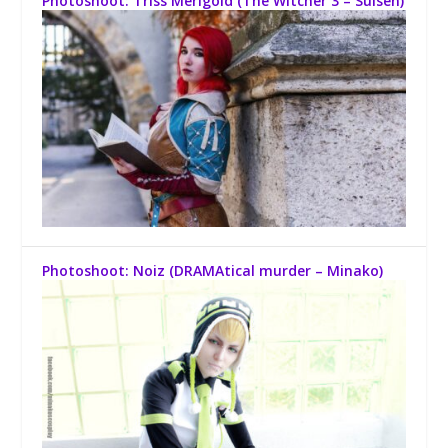
Photoshoot: Triss Merigold (The Witcher 3 – Suisen)
Photoshoot: Noiz (DRAMAtical murder – Minako)