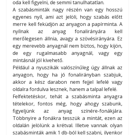
oda kell figyelni, de semmi tanulhatatlan.
A szabásminták nagy részén van egy hosszú
egyenes nyíl, ami azt jelöli, hogy szabás előtt
merre kell feküdjön az anyagon a papírminta. A
nyílnak az anyag fonalirányára kell
merőlegesen állnia, avagy a szövésirányára. Ez
egy merevebb anyagnál nem biztos, hogy kijön,
de egy rugalmasabb anyagnál, vagy egy
mintásnál jól kivehető.
Például a nyuszikák valószínűleg úgy állnak az
anyagon, hogy ha jó fonalirányban szabjuk,
akkor a kész darabon nem fejjel lefelé vagy
oldalra fordulva lesznek, hanem a talpal lefelé.
Felfektetéskor, tehát a szabásminta anyagra
tételekor, fontos még, hogy ahogy szabunk,
figyeljünk az anyag színére-fonákjára.
Többnyire a fonákra tesszük a mintát, ezen az
oldalán jelölünk a krétval. Illetve vannak olyan
szabásminták amik 1 db-ból kell szabni, ilyenkor