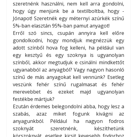
szeretnénk használni, nem kell arra gondolni,
hogy úgy menjünk be a textilboltba, hogy -
Jónapot! Szeretnék egy méternyi azúrkék színű
5%-ban elasztán 95%-ban pamut anyagot!
Erről szó sincs, csupán annyira kell előre
gondolkodni, hogy mondjuk megnézzük egy
adott színből hova fog kelleni, ha például van
egy kesztyű és egy szoknya is ugyanolyan
színből, akkor megtudjuk e csinálni mindkettőt
ugyanabból az anyagból? Vagy nagyon hasonló
színű de más anyagokat kell vennünk? Esetleg
veszünk fehér színű rugalmasat és fehér
merevebbet és ezeket majd ugyanolyan
festékbe mártjuk?
Ezután érdemes belegondolni abba, hogy lesz a
szabás, azaz miket fogunk kivágni az
anyagunkból. Például ha nagyon fodros
szoknyát szeretnénk, készíthetünk
körszoknyát, esetleg kicsit kevesebb fodorhoz