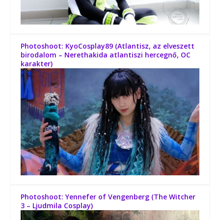
Photoshoot: KyoCosplay89 (Atlantisz, az elveszett
birodalom – Nerethakida atlantiszi hercegnő, OC
karakter)
Photoshoot: Yennefer of Vengenberg (The Witcher
3 – Ljudmila Cosplay)