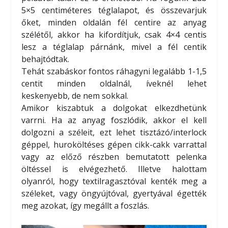
5×5 centiméteres téglalapot, és összevarjuk
őket, minden oldalán fél centire az anyag
szélétől, akkor ha kifordítjuk, csak 4×4 centis
lesz a téglalap párnánk, mivel a fél centik
behajtódtak.
Tehát szabáskor fontos ráhagyni legalább 1-1,5
centit minden oldalnál, íveknél lehet
keskenyebb, de nem sokkal.
Amikor kiszabtuk a dolgokat elkezdhetünk
varrni. Ha az anyag foszlódik, akkor el kell
dolgozni a széleit, ezt lehet tisztázó/interlock
géppel, huroköltéses gépen cikk-cakk varrattal
vagy az előző részben bemutatott pelenka
öltéssel is elvégezhető. Illetve halottam
olyanról, hogy textilragasztóval kenték meg a
széleket, vagy öngyújtóval, gyertyával égették
meg azokat, így megállt a foszlás.