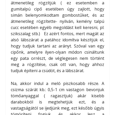
átmenetileg rögzítjük ( ez esetemben a
gumitalpú cipő esetében úgy zajlott, hogy
simán belenyomkodtam gombostűket, és az
átmenetileg rögzítette- nyilván, kemény talpú
cucc esetében egyéb megoldást kell keresni, pl:
szikszalag stb.) Ez azért fontos, mert magát az
alsó lábszárat a patához idomítva készítjük el,
hogy tudjuk tartani az arányt. Szóval van egy
cipőnk, amelyre ilyen-olyan módon csináltunk
egy pata orrészt, de véglegesen nem történt
meg a rögzítése, csak ott van, hogy ahhoz
tudjuk építeni a csüdöt, és a lábszárat.
Na, akkor indul a meló piszkosabb része. A
csizma szárát kb.: 0,5-1 cm vastagon bevonjuk
tömőanyaggal ( ragasztjuk) akár kisebb
darabokból is megtehetjük ezt, és a
vastagságától se ijedjünk meg, ezt később úgyis
tömöríteni fogjuk, és akkor lesz a