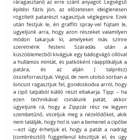
ráragasztani) az erre szánt anyagot. Legvégső
építési fázis jön, az előzetesen ideiglenesen
rögzített patarészt ragasztjuk véglegesre. Ezek
után festjük le, én graffiti spray-vel fújtam le,
ügyeljünk arra, hogy azon részeket valamilyen
módon takarjuk ki, amelyeket más színre
szeretnénk festeni. Száradás után a
küszöblemezből kivágjuk egy bádogvágó ollóval
a hullámos mintát, és patkóként ráapplikáljuk a
patára, és az alján ( talprész)
összeforrasztjuk. Végül, de nem utolsó sorban a
loncsot ragasztjuk fel, gondoskodva arról, hogy
a cipő talpából kiálló részt eltakarja. Tipp: – ha
ezen technikával csinálunk patát, akkor
ügyeljünk rá, hogy a Zippzár rész ne legyen
szembetűnő, vicceljük meg a nézelődőket, akik
nem találják, hogy hol is van a bemenet a cipőbe
—ezt úgy érhetjük el, hogy a patát a nadrág
(combrésztől) függetlenül készítjük el, és úgy