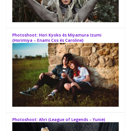
Photoshoot: Hori Kyoko és Miyamura Izumi
(Horimiya – Enami Cos és Caroline)
Photoshoot: Ahri (League of Legends – Yunie)