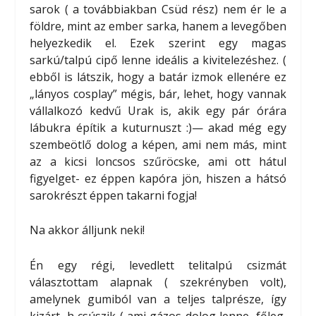
sarok ( a továbbiakban Csüd rész)
nem ér le a
földre, mint az ember sarka, hanem a levegőben
helyezkedik el. Ezek szerint egy magas
sarkú/talpú cipő lenne ideális a kivitelezéshez. (
ebből is látszik, hogy a batár izmok ellenére ez
„lányos cosplay” mégis, bár, lehet, hogy vannak
vállalkozó kedvű Urak is, akik egy pár órára
lábukra építik a kuturnuszt :)— akad még egy
szembeötlő dolog a képen, ami nem más, mint
az a kicsi loncsos szűröcske, ami ott hátul
figyelget- ez éppen kapóra jön, hiszen a hátsó
sarokrészt éppen takarni fogja!
Na akkor álljunk neki!
Én egy régi, levedlett telitalpú csizmát
választottam alapnak ( szekrényben volt),
amelynek gumiból van a teljes talprésze, így
kizárt, h csúszik ( ami gázos dolog lenne, főleg,