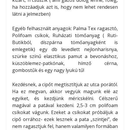
ha hozzáadjuk azt is, hogy nem lehet rendesen
látni a jelmezben)
Egyéb felhasznált anyagok: Palma Tex ragasztó,
Polifoam csíkok, Ruházati tömőanyag ( Ruti-
Butikból, díszpárna tömőanyagként is
emlegetik) egy db levedlett nejlonharisnya,
szürke színű elasztikus pamut a bevonáshoz,
küszöblemez-patkónak, hímző cérna,
gombostűk és egy nagy lyukú tű!
Kezdésnek, a cipőt megtisztítjuk az utca porától.
Ha ez megvan, akkor vegyük magunk elé az
egyiket, és kezdjünk méricskélni. Célszerű
magával a patával kezdeni. 2,5-3 cm polifoam
csíkokat vágunk. Ezeket a csíkokat próbáljuk a
cipő orrához- ezek lesznek a pata „szintjei”, de
nem ragasztjuk fel, hanem valamilyen formában