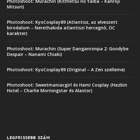
Photoshoot: Murachin (Kitmetsu no Yaiba – Kanroji
Mitsuri)
Photoshoot: KyoCosplay89 (Atlantisz, az elveszett
birodalom – Nerethakida atlantiszi hercegnő, OC
karakter)
Photoshoot: Murachin (Super Danganronpa 2: Goodybe
Despair – Nanami Chiaki)
Photoshoot: KyoCosplay89 (Original – A Zen szelleme)
Photoshoot: Sweetmaniacgirl és Hami Cosplay (Hazbin
Hotel – Charlie Morningstar és Alastor)
LEGFRISSEBB SZÁM