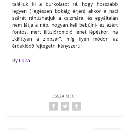
találjuk ki a burkolatot rá, hogy hosszabb
legyen ( egészen bokáig érjen) akkor a naci
szárát ráhúzhatjuk a csizmára, és egyáltalán
nem látja a nép, hogyan kell bebújni- ez azért
fontos, mert illúzióromoló lehet lépéskor, ha
„kifittyen a zippzár”, míg ilyen módon az
érdeklődő fejtegetni kényszerül
By
Lona
OSSZA MEG: