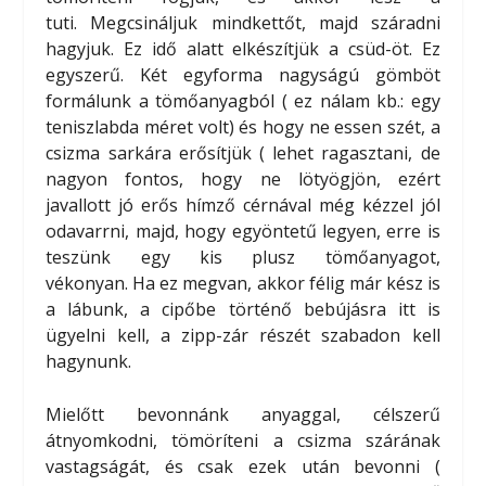
tuti. Megcsináljuk mindkettőt, majd száradni
hagyjuk. Ez idő alatt elkészítjük a csüd-öt. Ez
egyszerű. Két egyforma nagyságú gömböt
formálunk a tömőanyagból ( ez nálam kb.: egy
teniszlabda méret volt) és hogy ne essen szét, a
csizma sarkára erősítjük ( lehet ragasztani, de
nagyon fontos, hogy ne lötyögjön, ezért
javallott jó erős hímző cérnával még kézzel jól
odavarrni, majd, hogy egyöntetű legyen, erre is
teszünk egy kis plusz tömőanyagot,
vékonyan. Ha ez megvan, akkor félig már kész is
a lábunk, a cipőbe történő bebújásra itt is
ügyelni kell, a zipp-zár részét szabadon kell
hagynunk.
Mielőtt bevonnánk anyaggal, célszerű
átnyomkodni, tömöríteni a csizma szárának
vastagságát, és csak ezek után bevonni (