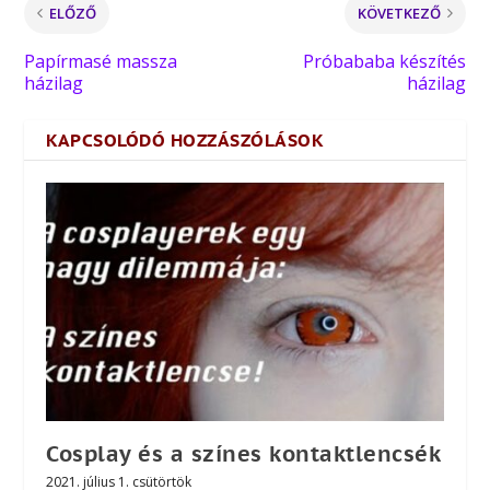
ELŐZŐ
KÖVETKEZŐ
Papírmasé massza
Próbababa készítés
házilag
házilag
KAPCSOLÓDÓ HOZZÁSZÓLÁSOK
Cosplay és a színes kontaktlencsék
2021. július 1. csütörtök