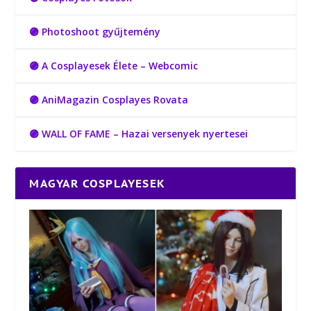
🟣 Photoshoot gyűjtemény
🟣 A Cosplayesek Élete – Webcomic
🟣 AniMagazin Cosplayes Rovata
🟣 WALL OF FAME – Hazai versenyek nyertesei
MAGYAR COSPLAYESEK