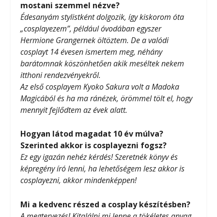
mostani szemmel nézve?
Édesanyám stylistként dolgozik, így kiskorom óta
„cosplayezem”, például óvodában egyszer
Hermione Grangernek öltöztem. De a valódi
cosplayt 14 évesen ismertem meg, néhány
barátomnak köszönhetően akik meséltek nekem
itthoni rendezvényekről.
Az első cosplayem Kyoko Sakura volt a Madoka
Magicából és ha ma ránézek, örömmel tölt el, hogy
mennyit fejlődtem az évek alatt.
Hogyan látod magadat 10 év múlva?
Szerinted akkor is cosplayezni fogsz?
Ez egy igazán nehéz kérdés! Szeretnék könyv és
képregény író lenni, ha lehetőségem lesz akkor is
cosplayezni, akkor mindenképpen!
Mi a kedvenc részed a cosplay készítésben?
A megtervezés! Kitalálni mi lenne a tökéletes anyag,