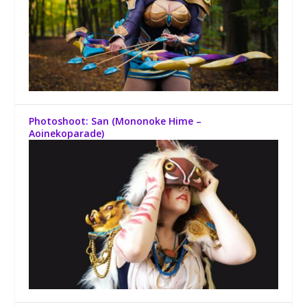
Photoshoot: San (Mononoke Hime –
Aoinekoparade)