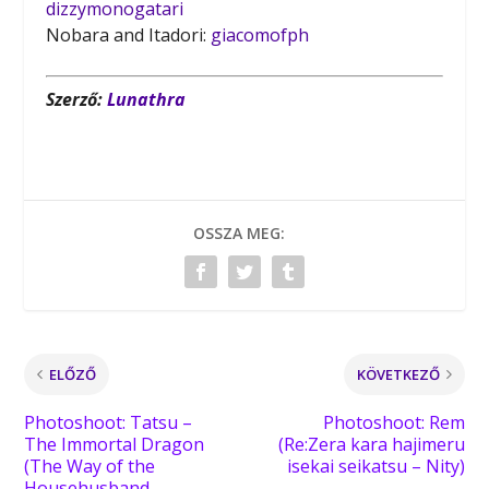
dizzymonogatari
Nobara and Itadori:
giacomofph
Szerző:
Lunathra
OSSZA MEG:
ELŐZŐ
KÖVETKEZŐ
Photoshoot: Tatsu –
Photoshoot: Rem
The Immortal Dragon
(Re:Zera kara hajimeru
(The Way of the
isekai seikatsu – Nity)
Househusband –