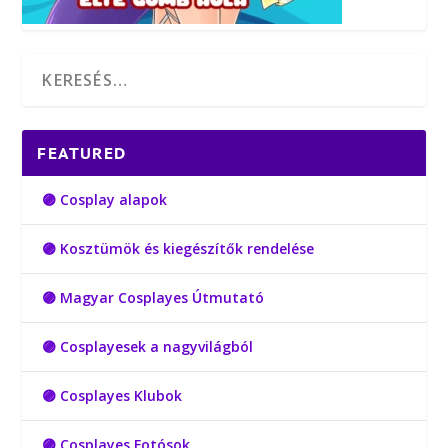
FEATURED
🟣 Cosplay alapok
🟣 Kosztümök és kiegészítők rendelése
🟣 Magyar Cosplayes Útmutató
🟣 Cosplayesek a nagyvilágból
🟣 Cosplayes Klubok
🟣 Cosplayes Fotósok