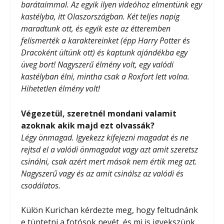
barátaimmal. Az egyik ilyen videóhoz elmentünk egy
kastélyba, itt Olaszországban. Két teljes napig
maradtunk ott, és egyik este az étteremben
felismerték a karaktereinket (épp Harry Potter és
Dracoként ültünk ott) és kaptunk ajándékba egy
üveg bort! Nagyszerű élmény volt, egy valódi
kastélyban élni, mintha csak a Roxfort lett volna.
Hihetetlen élmény volt!
Végezetül, szeretnél mondani valamit
azoknak akik majd ezt olvassák?
Légy önmagad. Igyekezz kifejezni magadat és ne
rejtsd el a valódi önmagadat vagy azt amit szeretsz
csinálni, csak azért mert mások nem értik meg azt.
Nagyszerű vagy és az amit csinálsz az valódi és
csodálatos.
Külön Kurichan kérdezte meg, hogy feltudnánk
e tüntetni a fotósok nevét, és mi is igyekszünk