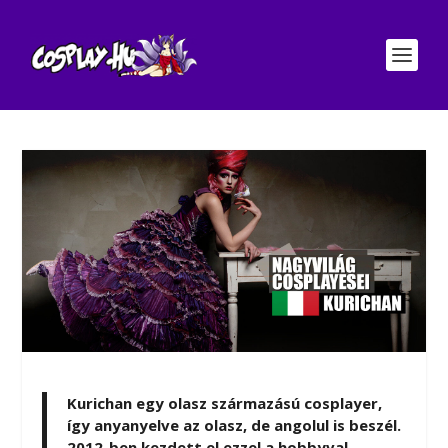
Kurichan egy olasz származású cosplayer,
így anyanyelve az olasz, de angolul is beszél.
2012-ben kezdett el ezzel a hobbyval