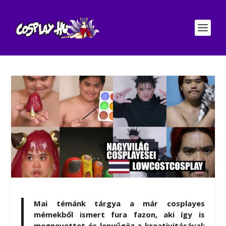
Mai témánk tárgya a már cosplayes
mémekből ismert fura fazon, aki így is
megnevettet és lenyűgöz a kreativitásával: