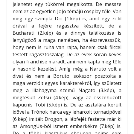
jelenetet egy tükörrel megalkotta. De messze
nem ez az egyetlen JoJo témájú cosplay tőle. Van
még egy szimpla Dio (1.kép) is, amit egy zöld
órával a fejére ragasztva készített, de a
Bucharati (2.kép) és a dinnye találkozása is
lenyűgöző a maga nemében, ha észrevesszük,
hogy nem is ruha van rajta, hanem csak filccel
festett ragasztószalag. De az évek során kevés
olyan franchise maradt, ami nem kapta meg tőle
a hasonló kezelést. Amíg még a Naruto volt a
divat és nem a Boruto, sokszor posztolta a
maga verzióit egyes karakterekről, így született
meg a lilahagyma szemű Nagato (3.kép), a
megfésült Zetsu (4.kép), vagy az összehúzott
kapucnis Tobi (5.kép) is. De az asztalára került
idővel a Trónok harca egy leharcolt tornacipővel
(6.kép) imitált Drogon, a lábfejét festette már ki
az AmongUs-ból ismert emberkékre (7.kép) is.
De a többi klasszikus shounen anime sem