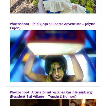
Photoshoot: Shizl (JoJo’s Bizarre Adventure – Jolyne
Cujoh)
Photoshoot: Alcina Dimitrescu és Karl Heisenberg
(Resident Evil Village – Tenshi & Kumori)