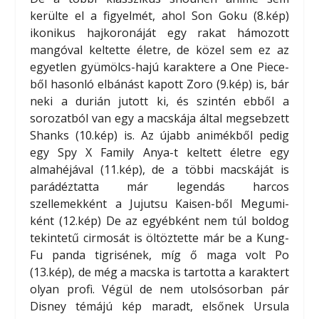
kerülte el a figyelmét, ahol Son Goku (8.kép)
ikonikus hajkoronáját egy rakat hámozott
mangóval keltette életre, de közel sem ez az
egyetlen gyümölcs-hajú karaktere a One Piece-
ből hasonló elbánást kapott Zoro (9.kép) is, bár
neki a durián jutott ki, és szintén ebből a
sorozatból van egy a macskája által megsebzett
Shanks (10.kép) is. Az újabb animékből pedig
egy Spy X Family Anya-t keltett életre egy
almahéjával (11.kép), de a többi macskáját is
parádéztatta már legendás harcos
szellemekként a Jujutsu Kaisen-ből Megumi-
ként (12.kép) De az egyébként nem túl boldog
tekintetű cirmosát is öltöztette már be a Kung-
Fu panda tigrisének, míg ő maga volt Po
(13.kép), de még a macska is tartotta a karaktert
olyan profi. Végül de nem utolsósorban pár
Disney témájú kép maradt, elsőnek Ursula