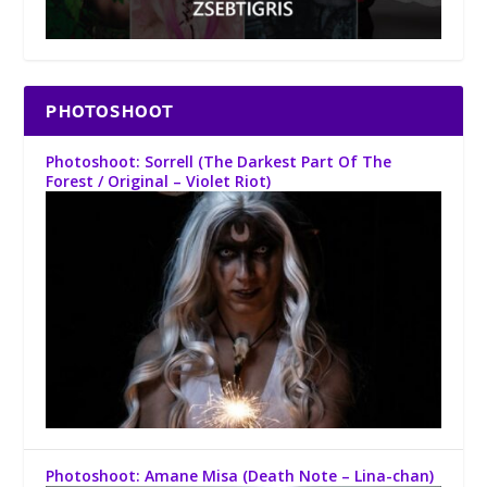
PHOTOSHOOT
Photoshoot: Sorrell (The Darkest Part Of The
Forest / Original – Violet Riot)
Photoshoot: Amane Misa (Death Note – Lina-chan)