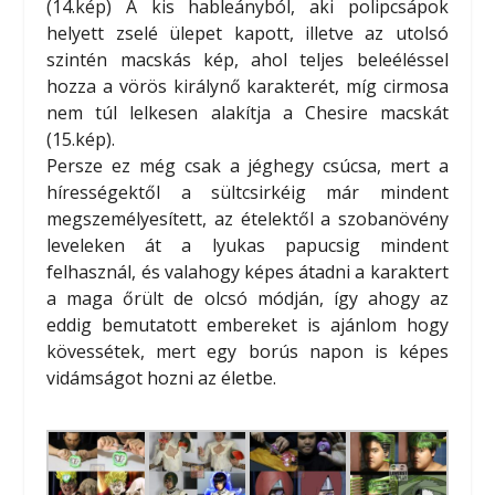
(14.kép) A kis hableányból, aki polipcsápok
helyett zselé ülepet kapott, illetve az utolsó
szintén macskás kép, ahol teljes beleéléssel
hozza a vörös királynő karakterét, míg cirmosa
nem túl lelkesen alakítja a Chesire macskát
(15.kép).
Persze ez még csak a jéghegy csúcsa, mert a
hírességektől a sültcsirkéig már mindent
megszemélyesített, az ételektől a szobanövény
leveleken át a lyukas papucsig mindent
felhasznál, és valahogy képes átadni a karaktert
a maga őrült de olcsó módján, így ahogy az
eddig bemutatott embereket is ajánlom hogy
kövessétek, mert egy borús napon is képes
vidámságot hozni az életbe.