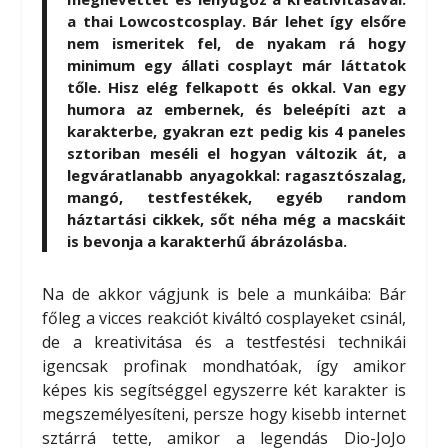
a thai Lowcostcosplay. Bár lehet így elsőre
nem ismeritek fel, de nyakam rá hogy
minimum egy állati cosplayt már láttatok
tőle. Hisz elég felkapott és okkal. Van egy
humora az embernek, és beleépíti azt a
karakterbe, gyakran ezt pedig kis 4 paneles
sztoriban meséli el hogyan változik át, a
legváratlanabb anyagokkal: ragasztószalag,
mangó, testfestékek, egyéb random
háztartási cikkek, sőt néha még a macskáit
is bevonja a karakterhű ábrázolásba.
Na de akkor vágjunk is bele a munkáiba: Bár
főleg a vicces reakciót kiváltó cosplayeket csinál,
de a kreativitása és a testfestési technikái
igencsak profinak mondhatóak, így amikor
képes kis segítséggel egyszerre két karakter is
megszemélyesíteni, persze hogy kisebb internet
sztárrá tette, amikor a legendás Dio-JoJo