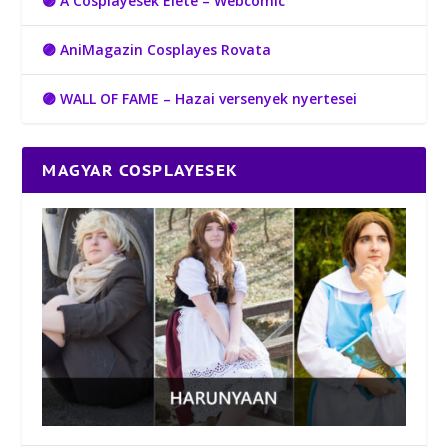
🟣 A Cosplayesek Élete – Webcomic
🟣 AniMagazin Cosplayes Rovata
🟣 WALL OF FAME – Hazai versenyek nyertesei
MAGYAR COSPLAYESEK