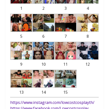
1
2
3
4
5
6
7
8
9
10
11
12
13
14
15
https://www.instagram.com/lowcostcosplayth/
https://www.facebook.com/Lowcostcosplay