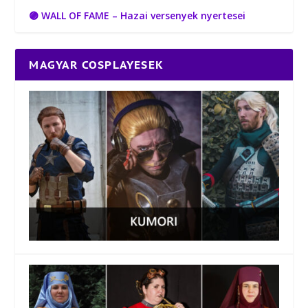
🟣 WALL OF FAME – Hazai versenyek nyertesei
MAGYAR COSPLAYESEK