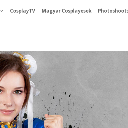
CosplayTV
Magyar Cosplayesek
Photoshoot