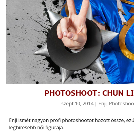
PHOTOSHOOT: CHUN LI 
szept 10, 2014
|
Enji
,
Photoshoo
Enji ismét nagyon profi photoshootot hozott össze, ezút
leghíresebb női figurája.