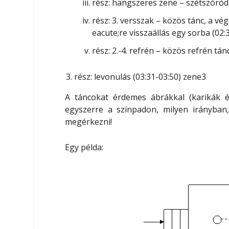
rész: hangszeres zene – szétszóród
rész: 3. versszak – közös tánc, a vé
eacute;re visszaállás egy sorba (02:
rész: 2.-4. refrén – közös refrén tán
rész: levonulás (03:31-03:50) zene3
A táncokat érdemes
ábrákkal (karikák és
egyszerre a színpadon, milyen irányban
megérkezni!
Egy példa: