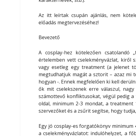
karakternevek, stb.).
Az itt leírtak csupán ajánlás
, nem kötel
előadás megtervezéséhez!
Bevezető
A cosplay-hez kötelezően csatolandó 
értelemben vett cselekményvázlat, kiről sz
vagy esetleg egy
treatment
(a jelenet t
megtudhatjuk magát a sztorit
– azaz mi tö
hogyan -. Ennek megfelelően ki kell derüln
ők mit
cselekszenek erre válaszul
, nagy
számottevő
konfliktusokat
, végül pedig a
oldal, minimum 2-3 mondat, a treatment 
szervezőket és a zsűrit segítse
, hogy tudja
Egy jó cosplay-es forgatókönyv minimum
a
cselekményvázlatot
: indulóhelyzet, a fő