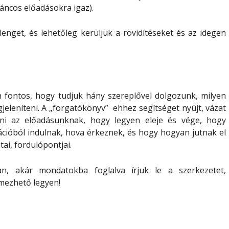
táncos előadásokra igaz).
lenget, és lehetőleg kerüljük a rövidítéseket és az idegen
fontos, hogy tudjuk hány szereplővel dolgozunk, milyen
jeleníteni. A „forgatókönyv” ehhez
segítséget nyújt
,
vázat
ni az előadásunknak, hogy legyen eleje és vége, hogy
cióból indulnak, hova érkeznek, és hogy hogyan jutnak el
i, fordulópontjai.
san, akár mondatokba foglalva írjuk le a szerkezetet,
lmezhető
legyen!