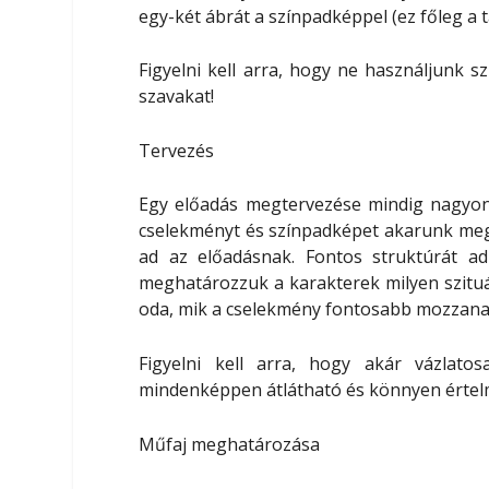
egy-két ábrát a
színpadképpel
(ez főleg a 
Figyelni kell arra, hogy ne használjunk sz
szavakat!
Tervezés
Egy előadás megtervezése mindig nagyon 
cselekményt és színpadképet akarunk meg
ad
az előadásnak. Fontos
struktúrát
ad
meghatározzuk a karakterek milyen szituá
oda, mik a cselekmény fontosabb mozzanata
Figyelni kell arra, hogy akár vázlato
mindenképpen
átlátható és könnyen érte
Műfaj meghatározása