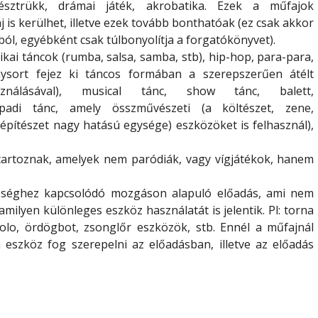
észtrükk, drámai játék, akrobatika. Ezek
a műfajok
 is kerülhet, illetve ezek tovább bonthatóak (ez csak akkor
ól, egyébként csak túlbonyolítja a forgatókönyvet).
ikai táncok (rumba, salsa, samba, stb), hip-hop, para-para,
nysort fejez ki táncos formában a szerepszerűen átélt
ználásával), musical tánc, show tánc, balett,
npadi tánc, amely összművészeti (a költészet, zene,
építészet nagy hatású egysége) eszközöket is felhasznál),
tartoznak, amelyek nem paródiák, vagy vígjátékok, hanem
sséghez kapcsolódó mozgáson alapuló előadás, ami nem
ilyen különleges eszköz használatát is jelentik. Pl: torna
abolo, ördögbot, zsonglőr eszközök, stb. Ennél a műfajnál
eszköz fog szerepelni az előadásban, illetve az előadás