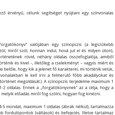
ező érvényű, célunk segítséget nyújtani egy színvonalas
„forgatókönyv” valójában egy
szinopszis
(a legszűkebb
ól, miről szól, honnan indul, hová jut el és milyen úton),
örténetének rövid, néhány oldalas összefoglalója, amiből
rténik és kivel -, illetőleg a cselekményt – vagyis miért és
ie belőle, hogy
kik
a jelenet fő karakterei,
mi történik velük
,
 vonalakban le kell írni a felmerülő
főbb akadályokat
és
történet megoldását
.). A szinopszis terjedelme maximum 1
1-2 oldalas. Ennek a „forgatókönyvnek” az a célja, hogy
a
, melyik előadás miről fog szólni, hogyan fog kinézni.
4-5 mondat
, maximum 1 oldalas (ábrák nélkül), tartalmazza
bb fordulópontok (váltások) és befejezés. Illetve tartalmaz