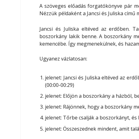
A szöveges előadás forgatókönyve pár mo
Nézzük példaként a
Jancsi és Juliska című
Jancsi és Juliska eltéved az erdőben. T
boszorkány lakik benne. A boszorkány meg
kemencébe. Így megmenekülnek, és haza
Ugyanez
vázlatosan
:
jelenet: Jancsi és Juliska eltéved az e
(00:00-00:29)
jelenet: Előjön a boszorkány a házból, bec
jelenet: Rájönnek, hogy a boszorkány meg
jelenet: Tőrbe csalják a boszorkányt, és
jelenet: Összeszednek mindent, amit tal