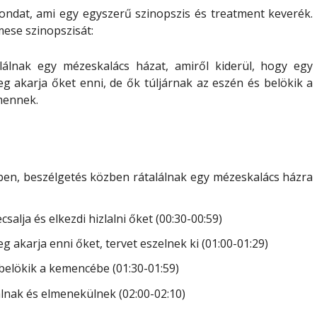
ndat, ami egy egyszerű szinopszis és treatment keverék.
 mese szinopszisát
:
alálnak egy mézeskalács házat, amiről kiderül, hogy egy
 akarja őket enni, de ők túljárnak az eszén és belökik a
mennek.
rdőben, beszélgetés közben rátalálnak egy mézeskalács házra
salja és elkezdi hizlalni őket (00:30-00:59)
 akarja enni őket, tervet eszelnek ki (01:00-01:29)
 belökik a kemencébe (01:30-01:59)
álnak és elmenekülnek (02:00-02:10)