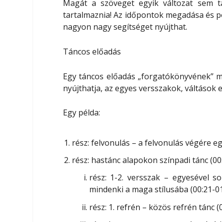
Magát a szöveget egyik változat sem t
tartalmaznia! Az időpontok megadása és p
nagyon nagy segítséget nyújthat.
Táncos előadás
Egy táncos előadás „forgatókönyvének” 
nyújthatja, az egyes versszakok, váltások
Egy példa:
rész: felvonulás – a felvonulás végére e
rész: hastánc alapokon színpadi tánc (00
rész: 1-2. versszak – egyesével s
mindenki a maga stílusába (00:21-01
rész: 1. refrén – közös refrén tánc (