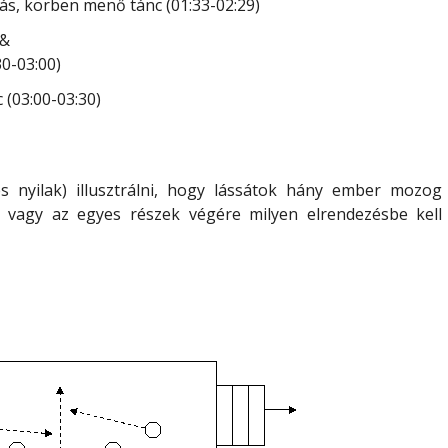
ás, körben menő tánc (01:33-02:29)
g&
30-03:00)
c (03:00-03:30)
 nyilak) illusztrálni
, hogy lássátok hány ember mozog
, vagy az egyes részek végére milyen elrendezésbe kell