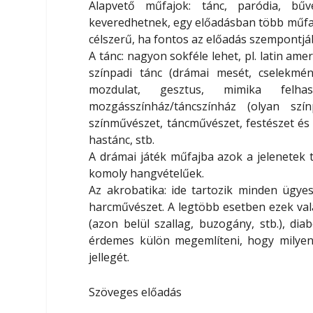
Alapvető műfajok: tánc, paródia, bűv
keveredhetnek
, egy előadásban több műfaj
célszerű, ha fontos az előadás szempontjáb
A tánc:
nagyon sokféle lehet, pl. latin amer
színpadi tánc (drámai mesét, cselekmé
mozdulat, gesztus, mimika felhas
mozgásszínház/táncszínház (olyan szí
színművészet, táncművészet, festészet és 
hastánc, stb.
A drámai játék
műfajba azok a jelenetek 
komoly hangvételűek.
Az akrobatika:
ide tartozik minden ügye
harcművészet. A legtöbb esetben ezek valam
(azon belül szallag, buzogány, stb.), di
érdemes külön megemlíteni, hogy milyen 
jellegét.
Szöveges előadás