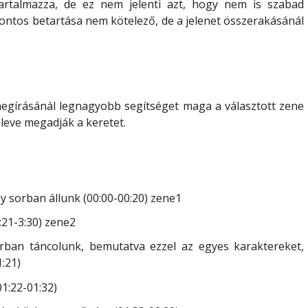
artalmazza, de ez nem jelenti azt, hogy nem is szabad
ontos betartása nem kötelező, de a jelenet összerakásánál
megírásánál legnagyobb segítséget
maga a választott zene
eleve megadják a keretet
.
gy sorban állunk (00:00-00:20) zene1
:21-3:30) zene2
orban táncolunk, bemutatva ezzel az egyes karaktereket,
:21)
01:22-01:32)