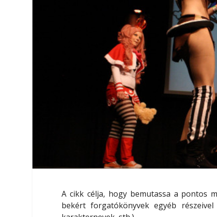
A cikk célja, hogy bemutassa a pontos
m
bekért forgatókönyvek egyéb részeivel