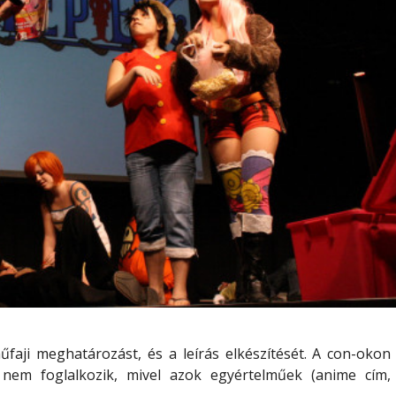
űfaji meghatározást
, és a
leírás elkészítését
. A con-okon
 nem foglalkozik, mivel azok egyértelműek (anime cím,