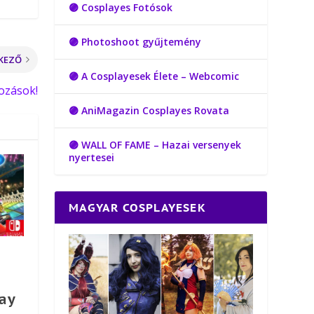
🟣 Cosplayes Fotósok
🟣 Photoshoot gyűjtemény
KEZŐ
🟣 A Cosplayesek Élete – Webcomic
ozások!
🟣 AniMagazin Cosplayes Rovata
🟣 WALL OF FAME – Hazai versenyek
nyertesei
MAGYAR COSPLAYESEK
ay