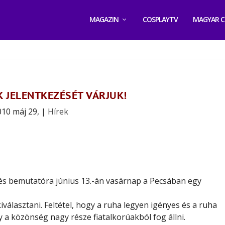
MAGAZIN
COSPLAYTV
MAGYAR C
 JELENTKEZÉSÉT VÁRJUK!
010 máj 29,
|
Hírek
nés
bemutatóra
június 13.-án
vasárnap a Pecsában egy
választani. Feltétel, hogy a ruha legyen igényes és a ruha
y a közönség nagy része fiatalkorúakból fog állni.