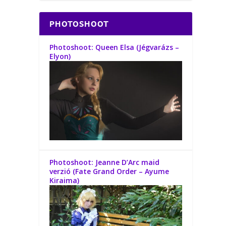
PHOTOSHOOT
Photoshoot: Queen Elsa (Jégvarázs –
Elyon)
Photoshoot: Jeanne D’Arc maid
verzió (Fate Grand Order – Ayume
Kiraima)