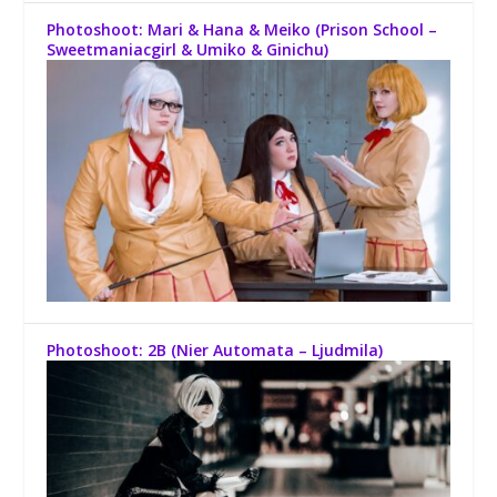
Photoshoot: Mari & Hana & Meiko (Prison School –
Sweetmaniacgirl & Umiko & Ginichu)
Photoshoot: 2B (Nier Automata – Ljudmila)