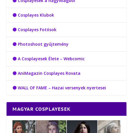
🟣 Cosplayesek a nagyvilágból
🟣 Cosplayes Klubok
🟣 Cosplayes Fotósok
🟣 Photoshoot gyűjtemény
🟣 A Cosplayesek Élete – Webcomic
🟣 AniMagazin Cosplayes Rovata
🟣 WALL OF FAME – Hazai versenyek nyertesei
MAGYAR COSPLAYESEK