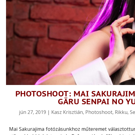
PHOTOSHOOT: MAI SAKURAJIMA
GĀRU SENPAI NO YU
jún 27, 2019
|
Kasz Krisztián
,
Photoshoot
,
Rikku
,
Se
Mai Sakurajima fotózásunkhoz műteremet választottunk