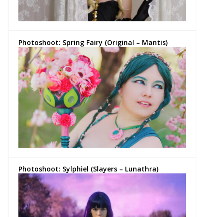
Photoshoot: Spring Fairy (Original – Mantis)
Photoshoot: Sylphiel (Slayers – Lunathra)