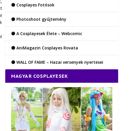
,
🟣 Cosplayes Fotósok
t
i
🟣 Photoshoot gyűjtemény
k
🟣 A Cosplayesek Élete – Webcomic
i
🟣 AniMagazin Cosplayes Rovata
🟣 WALL OF FAME – Hazai versenyek nyertesei
MAGYAR COSPLAYESEK