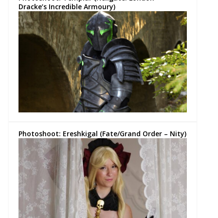
Dracke’s Incredible Armoury)
Photoshoot: Ereshkigal (Fate/Grand Order – Nity)