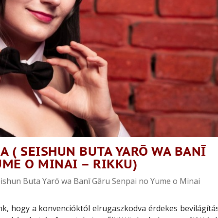
 ( SEISHUN BUTA YARŌ WA BANĪ
ME O MINAI – RIKKU)
ishun Buta Yarō wa Banī Gāru Senpai no Yume o Minai
, hogy a konvencióktól elrugaszkodva érdekes bevilágítás