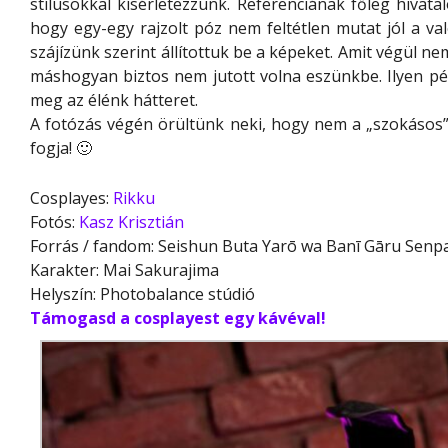
stílusokkal kísérletezzünk. Referenciának főleg hivat
hogy egy-egy rajzolt póz nem feltétlen mutat jól a val
szájízünk szerint állítottuk be a képeket. Amit végül ne
máshogyan biztos nem jutott volna eszünkbe. Ilyen péld
meg az élénk hátteret.
A fotózás végén örültünk neki, hogy nem a „szokásos” 
fogja! 🙂
Cosplayes:
Rikku
Fotós:
Kasz Krisztián
Forrás / fandom: Seishun Buta Yarō wa Banī Gāru Senp
Karakter: Mai Sakurajima
Helyszín: Photobalance stúdió
Támogasd a cosplayest egy kávéval!