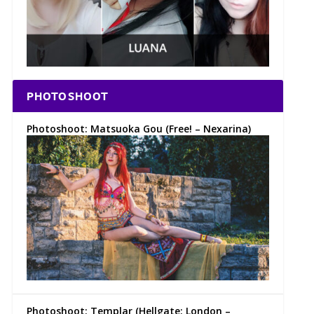
PHOTOSHOOT
Photoshoot: Matsuoka Gou (Free! – Nexarina)
Photoshoot: Templar (Hellgate: London –