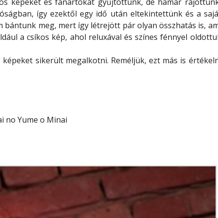
alos képeket és fanartokat gyűjtöttünk, de hamar rájöttünk
óságban, így ezektől egy idő után eltekintettünk és a sajá
m bántunk meg, mert így létrejött pár olyan összhatás is, am
ául a csíkos kép, ahol reluxával és színes fénnyel oldottu
képeket sikerült megalkotni. Reméljük, ezt más is értékeln
ai no Yume o Minai