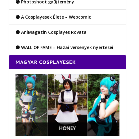
🟣 Photoshoot gyűjtemény
🟣 A Cosplayesek Élete – Webcomic
🟣 AniMagazin Cosplayes Rovata
🟣 WALL OF FAME – Hazai versenyek nyertesei
MAGYAR COSPLAYESEK