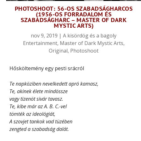
PHOTOSHOOT: 56-OS SZABADSÁGHARCOS
(1956-OS FORRADALOM ÉS
SZABADSÁGHARC – MASTER OF DARK
MYSTIC ARTS)
nov 9, 2019
|
A kisördög és a bagoly
Entertainment
,
Master of Dark Mystic Arts
,
Original
,
Photoshoot
Hősköltemény egy pesti srácról
Te napköziben nevelkedett apró kamasz,
Te, akinek élete mindössze
vagy tizenöt sivár tavasz.
Te, kibe már az A. B. C.-vel
tömték az ideológiát,
A szovjet tankok vad tüzében
zengted a szabadság dalát.