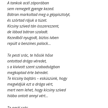
A tankok acél záporában
sem remegett gyenge kezed.
Bátran markoltad meg a géppisztolyt,
és szórtad rájuk a tüzet.
Kicsiny szíved tán összerezzent,
de lábad bátran szaladt.
Kezedből nyugodt, biztos ívben
repült a benzines palack…
Te pesti srác, te hősök hőse
ontottad drága véredet,
s a kivívott szent szabadságban
megkaptad érte béredet.
Te kicsiny bajtárs – esküszünk, hogy
megvédjük ezt a drága vért,
mert nem lehet, hogy kicsiny szíved
hiába ontott annyi vért…
Te pesti srác,