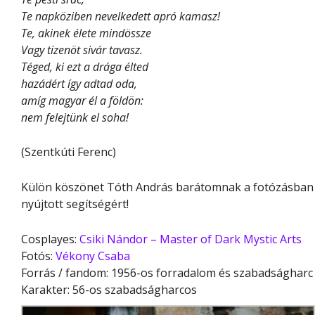
Te napköziben nevelkedett apró kamasz!
Te, akinek élete mindössze
Vagy tizenöt sivár tavasz.
Téged, ki ezt a drága élted
hazádért így adtad oda,
amíg magyar él a földön:
nem felejtünk el soha!
(Szentkúti Ferenc)
Külön köszönet Tóth András barátomnak a fotózásban
nyújtott segítségért!
Cosplayes:
Csiki Nándor – Master of Dark Mystic Arts
Fotós:
Vékony Csaba
Forrás / fandom: 1956-os forradalom és szabadságharc
Karakter: 56-os szabadságharcos