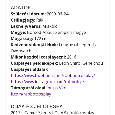
ADATOK
Születési dátum:
2000-06-24
Csillagjegy:
Rák
Lakhely/Város:
Miskolc
Megye:
Borsod-Abaúj-Zemplén megye
Magasság:
172 cm
Kedvenc videojátékok:
League of Legends,
Overwatch
Mikor kezdtél cosplayezni:
2016
Cosplayes példaképek:
Leon Chiro, Geheichou
Cosplayes oldalak
https://www.facebook.com/rabbootcosplay/
https://www.instagram.com/rabbotcp/
Támogatói oldal:
https://ko-
fi.com/rabbotcosplay
DÍJAK ÉS JELÖLÉSEK
2017 – Gamer Events LOL VB döntő cosplay