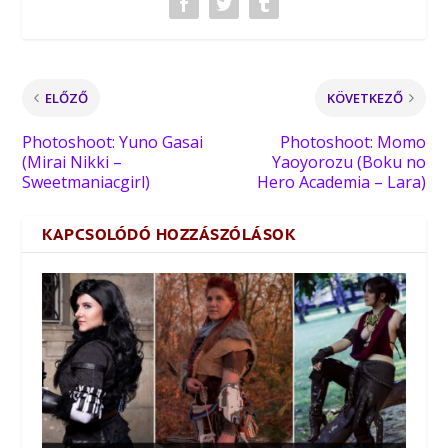
ELŐZŐ
KÖVETKEZŐ
Photoshoot: Yuno Gasai
Photoshoot: Momo
(Mirai Nikki –
Yaoyorozu (Boku no
Sweetmaniacgirl)
Hero Academia – Lara)
KAPCSOLÓDÓ HOZZÁSZÓLÁSOK