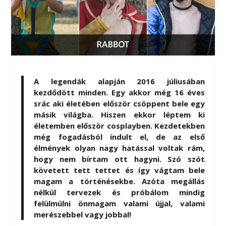
A legendák alapján 2016 júliusában
kezdődött minden. Egy akkor még 16 éves
srác aki életében először csöppent bele egy
másik világba. Hiszen ekkor léptem ki
életemben először cosplayben. Kezdetekben
még fogadásból indult el, de az első
élmények olyan nagy hatással voltak rám,
hogy nem bírtam ott hagyni. Szó szót
követett tett tettet és így vágtam bele
magam a történésekbe. Azóta megállás
nélkül tervezek és próbálom mindig
felülmúlni önmagam valami újjal, valami
merészebbel vagy jobbal!