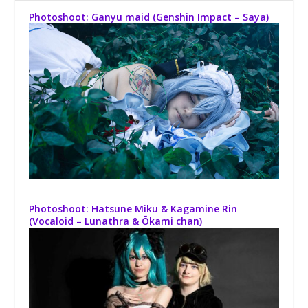
Photoshoot: Ganyu maid (Genshin Impact – Saya)
Photoshoot: Hatsune Miku & Kagamine Rin
(Vocaloid – Lunathra & Õkami chan)