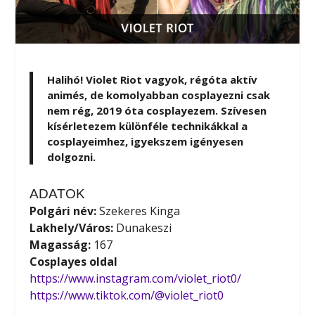
Halihó! Violet Riot vagyok, régóta aktív
animés, de komolyabban cosplayezni csak
nem rég, 2019 óta cosplayezem. Szívesen
kísérletezem különféle technikákkal a
cosplayeimhez, igyekszem igényesen
dolgozni.
ADATOK
Polgári név:
Szekeres Kinga
Lakhely/Város:
Dunakeszi
Magasság:
167
Cosplayes oldal
https://www.instagram.com/violet_riot0/
https://www.tiktok.com/@violet_riot0