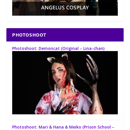
PHOTOSHOOT
Photoshoot: Demoncat (Original – Lina-chan)
Photoshoot: Mari & Hana & Meiko (Prison School –