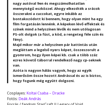
nagy autóval 9en és megszámolhatatlan
mennyiségű eszközzel. Ahogy elkezdték a srácok
összerakni a cuccokat, egyre inkább az
bontakozódott ki bennem, hogy olyan mint ha egy
film forgatásán lennénk. A képeken lévő effektek és
színek mind a helyszínen lévők és nem utólagosan
PS-olt dolgok (a füst, a köd, a rengeteg féle szín és
fény).
Majd mikor már a helyszínen pár kattintás után
megláttam a legelső nyers képet, összeszorult a
gyomrom, hogy ilyen képei kb. csak a több száz
ezres követő táborral rendelkező nagy cp-seknek
van.
Azóta is nagyon hálás vagyok, hogy az egyik
ismerősöm össze hozott Andrással és az is biztos,
hogy fogunk még együtt dolgozni.
Cosplayes:
Koltai Csaba – Dracke
Fotós:
Deák András
Forrás / fandom: StarCraft II Legacy of Void