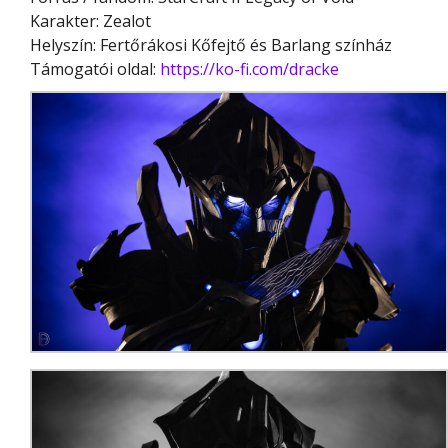
Karakter: Zealot
Helyszín: Fertőrákosi Kőfejtő és Barlang színház
Támogatói oldal:
https://ko-fi.com/dracke