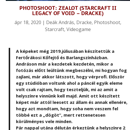
PHOTOSHOOT: ZEALOT (STARCRAFT II
LEGACY OF VOID – DRACKE)
ápr 18, 2020
|
Deák András
,
Dracke
,
Photoshoot
,
Starcraft
,
Videogame
A képeket még 2019.júliusában készítettük a
Fertőrákosi Kőfejtő és Barlangszínházban.
Andráson már a kezdetek kezdetén, mikor a
fotózás előtt leültünk megbeszélni, mi hogyan fog
zajlani, már akkor látszott, hogy vérprofi. Először
egy stúdióban voltunk ahol a páncél egyik eleme
volt csak rajtam, hogy teszteljük, mi az amit a
helyszínre vinnünk kell majd. Amit ott készített
képet már attól leesett az állam és annak ellenére,
hogy azt mondtam, hogy soha nem veszem fel
többé ezt a „dögöt”, mert rettenetesen
körülményes vele minden.
Pár nappal utána délután érkeztünk a helyszínre 2