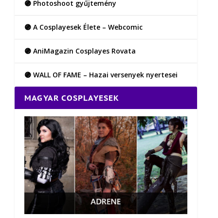
🟣 Photoshoot gyűjtemény
🟣 A Cosplayesek Élete – Webcomic
🟣 AniMagazin Cosplayes Rovata
🟣 WALL OF FAME – Hazai versenyek nyertesei
MAGYAR COSPLAYESEK