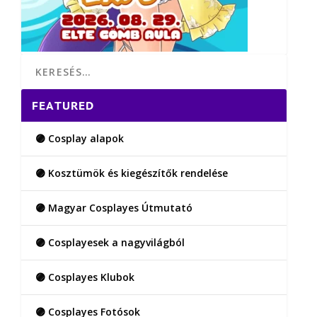
FEATURED
🟣 Cosplay alapok
🟣 Kosztümök és kiegészítők rendelése
🟣 Magyar Cosplayes Útmutató
🟣 Cosplayesek a nagyvilágból
🟣 Cosplayes Klubok
🟣 Cosplayes Fotósok