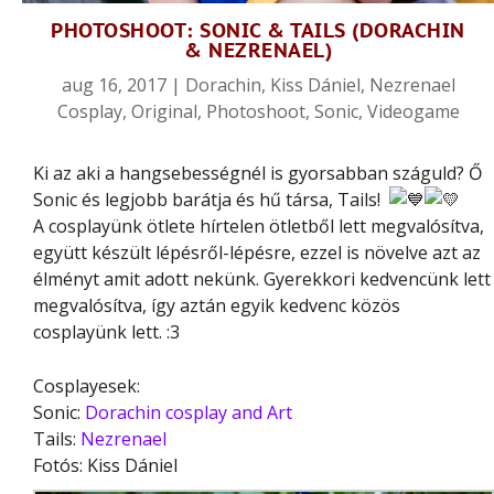
PHOTOSHOOT: SONIC & TAILS (DORACHIN
& NEZRENAEL)
aug 16, 2017
|
Dorachin
,
Kiss Dániel
,
Nezrenael
Cosplay
,
Original
,
Photoshoot
,
Sonic
,
Videogame
Ki az aki a hangsebességnél is gyorsabban száguld? Ő
Sonic és legjobb barátja és hű társa, Tails!
A cosplayünk ötlete hírtelen ötletből lett megvalósítva,
együtt készült lépésről-lépésre, ezzel is növelve azt az
élményt amit adott nekünk. Gyerekkori kedvencünk lett
megvalósítva, így aztán egyik kedvenc közös
cosplayünk lett. :3
Cosplayesek:
Sonic:
Dorachin cosplay and Art
Tails:
Nezrenael
Fotós: Kiss Dániel