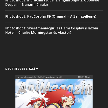
Photoshoot: Murachin (Super Danganronpa 2: Goodybe
Despair – Nanami Chiaki)
Photoshoot: KyoCosplay89 (Original – A Zen szelleme)
Photoshoot: Sweetmaniacgirl és Hami Cosplay (Hazbin
Hotel – Charlie Morningstar és Alastor)
LEGFRISSEBB SZÁM