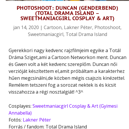
PHOTOSHOOT: DUNCAN (GENDERBEND)
(TOTAL DRAMA ISLAND –
SWEETMANIACGIRL COSPLAY & ART)
jan 14, 2020
|
Cartoon
,
Lakner Péter
,
Photoshoot
,
Sweetmaniacgirl
,
Total Drama Island
Gyerekkori nagy kedvenc rajzfilmjeim egyike a Totál
Dráma Sziget,ami a Cartoon Networkon ment. Duncan
és Gwen volt a két kedvenc szereplőm. Duncan női
verzióját készítettem el,amit próbáltam a karakterhez
hűen megcsinálni,de közben mégis csajszis kinézettel.
Remélem tetszeni fog a sorozat nektek is és kicsit
visszahozza a régi nosztalgiát! ^3^
Cosplayes:
Sweetmaniacgirl Cosplay & Art (Gyimesi
Annabella)
Fotós:
Lakner Péter
Forrás / fandom: Total Drama Island