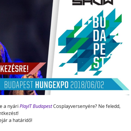
e a nyári
PlayIT Budapest
Cosplayversenyére? Ne feledd,
ntkezést!
ejár a határidő!