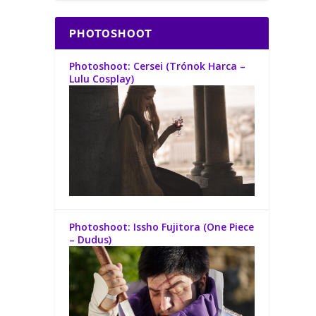
PHOTOSHOOT
Photoshoot: Cersei (Trónok Harca –
Lulu Cosplay)
Photoshoot: Issho Fujitora (One Piece
– Dudus)