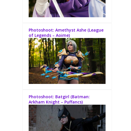
Photoshoot: Amethyst Ashe (League
of Legends – Aoime)
Photoshoot: Batgirl (Batman:
Arkham Knight – Puffancs)