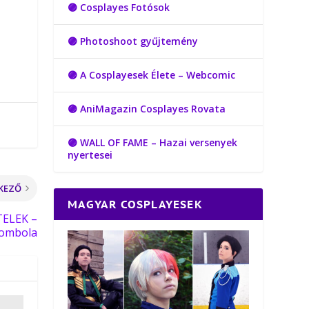
🟣 Cosplayes Fotósok
🟣 Photoshoot gyűjtemény
🟣 A Cosplayesek Élete – Webcomic
🟣 AniMagazin Cosplayes Rovata
🟣 WALL OF FAME – Hazai versenyek
nyertesei
KEZŐ
MAGYAR COSPLAYESEK
TELEK –
Tombola