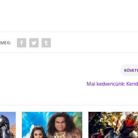
 MEG:
KÖVET
Mai kedvencünk: Ken