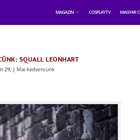
MAGAZIN
COSPLAYTV
MAGYAR C
CÜNK: SQUALL LEONHART
ún 29,
|
Mai kedvencünk