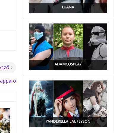
KEZŐ
dappa-o