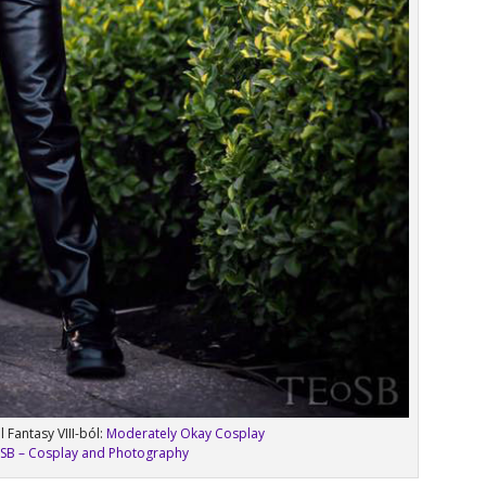
l Fantasy VIII-ból:
Moderately Okay Cosplay
SB – Cosplay and Photography