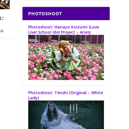
PHOTOSHOOT
k:
Photoshoot: Hanayo Koizumi (Love
ök
Live! School Idol Project – Aries)
Photoshoot: Tenshi (Original – White
Lady)