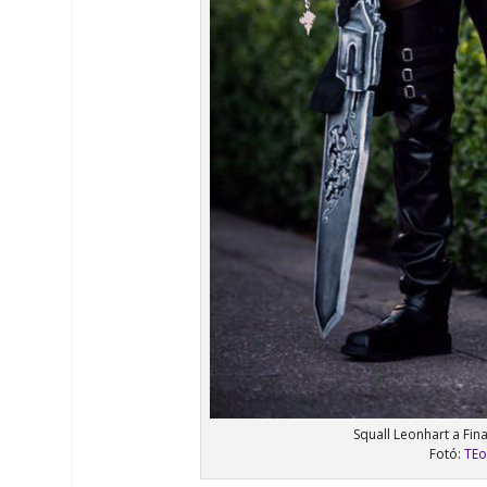
Squall Leonhart a Fina
Fotó:
TEo