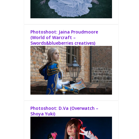
Photoshoot: Jaina Proudmoore
(World of Warcraft –
Swords&blueberries creatives)
Photoshoot: D.Va (Overwatch –
Shoya Yuki)