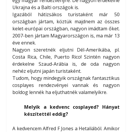
egy magyar rendezvényre. De nagyon érdekelne
Ukrajna és a Balti országok is.
Igazából hátizsákos turistaként már 50
országban jártam, köztük majdnem az összes
kelet-európai országban, nagyon imádtam őket.
2007-ben jártam Magyarországon is, ma már 13
éve ennek.
Nagyon szeretnék eljutni Dél-Amerikába, pl.
Costa Rica, Chile, Puerto Rico! Szintén nagyon
érdekelne Szaud-Arábia is, de oda nagyon
nehéz eljutni japán turistaként.
Tudom, hogy mindegyik országnak fantasztikus
cosplayes rendezvényei vannak és nagyon
boldog lennék ha eljuthatnék valamelyikre.
Melyik a kedvenc cosplayed? Hányat
készítettél eddig?
A kedvencem Alfred F Jones a Hetaliából. Amikor