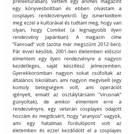
prefektúrában). Vettem egy animés magazint
egy könyvesboltban és ebben olvastam a
cosplayes rendezvényekről. Így ismerkedtem
meg ezzel a kultúrával és tudtam meg, hogy van
olyan, hogy Comiket (a legnagyobb ilyen
rendezvény Japánban). A magazin címe
“Fanroad” volt (azóta már megszűnt 2012-ben).
Pár évvel később, 2001-ben életemben először
elmentem egy ilyen rendezvényre a nagyon
kezdetleges, saját készítésű jelmezemben.
Gyerekkoromban nagyon sokat csúfoltak az
általános iskolában, ami nagyon megviselt (egy
komoly betegségem volt, ami operációt
igényelt, emiatt az osztálytársaim “vírusnak”
gúnyoltak), de amikor elmentem erre a
rendezvényre, egy veterán cosplayes odajött
hozzám és megdicsért, hogy “aranyos” vagyok,
ami egy hatalmas fordulópont volt az
életemben és ezzel kezdődött el a cosplayes