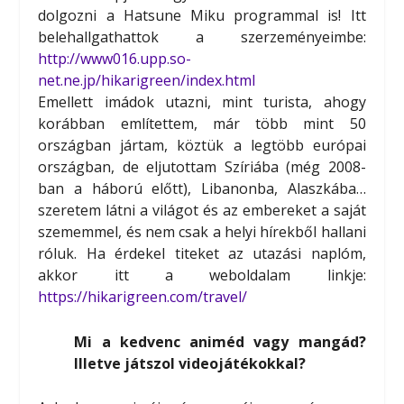
dolgozni a Hatsune Miku programmal is! Itt
belehallgathattok a szerzeményeimbe:
http://www016.upp.so-
net.ne.jp/hikarigreen/index.html
Emellett imádok utazni, mint turista, ahogy
korábban említettem, már több mint 50
országban jártam, köztük a legtöbb európai
országban, de eljutottam Szíriába (még 2008-
ban a háború előtt), Libanonba, Alaszkába…
szeretem látni a világot és az embereket a saját
szememmel, és nem csak a helyi hírekből hallani
róluk. Ha érdekel titeket az utazási naplóm,
akkor itt a weboldalam linkje:
https://hikarigreen.com/travel/
Mi a kedvenc animéd vagy mangád?
Illetve játszol videojátékokkal?