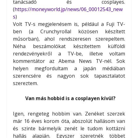
tanácsadó és cosplayes.
(
https://moneyworld.jp/news/06_00012543_new
s
)
Volt TV-s megjelenésem is, például a Fuji TV-
ben (a Crunchyrollal közösen készített
műsorban), ahol rendszeresen szerepeltem.
Néha beszámolókat készítettem külföldi
rendezvényekről a TV-be, illetve voltam
kommentátor az Abema News TV-nél. Sok
helyen megfordultam a japán médiában
szerencsére és nagyon sok tapasztalatot
szereztem.
Van más hobbid is a cosplayen kívül?
Igen, rengeteg hobbim van. Zenéket szerzek
már 16 éves korom óta, abszolút hallásom van
és szinte bármelyik zenét le tudom kottázni
hallás alapján. Egyszer szeretnék többet