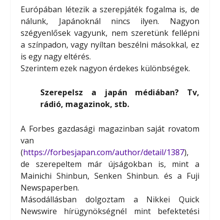
Európában létezik a szerepjáték fogalma is, de
nálunk, Japánoknál nincs ilyen. Nagyon
szégyenlősek vagyunk, nem szeretünk fellépni
a színpadon, vagy nyíltan beszélni másokkal, ez
is egy nagy eltérés.
Szerintem ezek nagyon érdekes különbségek.
Szerepelsz a japán médiában? Tv,
rádió, magazinok, stb.
A Forbes gazdasági magazinban saját rovatom
van
(
https://forbesjapan.com/author/detail/1387
),
de szerepeltem már újságokban is, mint a
Mainichi Shinbun, Senken Shinbun. és a Fuji
Newspaperben.
Másodállásban dolgoztam a Nikkei Quick
Newswire hírügynökségnél mint befektetési