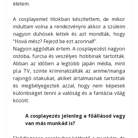
életem.
A cosplayemet titokban készítettem, de mikor
indultam volna a rendezvényre akkor a szüleim
nagyon dühösek lettek és azt mondták, hogy
“Hová mész? Fejezd be ezt azonnal!”.
Nagyon aggódtak értem. A cosplayezést nagyon
ostoba, furcsa és veszélyes hobbinak tartották.
Abban az időben a legtöbb japán média, mint
pl.a TV, szinte kriminalizálták az anime/manga
rajongó otakukat, akiket ártalmasnak tartottak
és megbélyegeztek azzal, hogy nem képesek
különbséget tenni a valóság és a fantázia világ
között.
A cosplayezés jelenleg a főállásod vagy
van más munkád is?