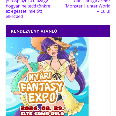
jó cosplayt 101, avagy
Yian Garuga armor
hogyan ne tedd tönkre
(Monster Hunter World
az egészet, mielőtt
– Lulu)
elkezded
RENDEZVÉNY AJÁNLÓ