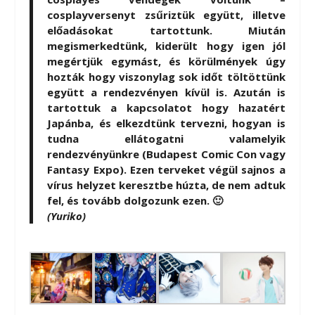
cosplayversenyt zsűriztük együtt, illetve
előadásokat tartottunk. Miután
megismerkedtünk, kiderült hogy igen jól
megértjük egymást, és körülmények úgy
hozták hogy viszonylag sok időt töltöttünk
együtt a rendezvényen kívül is. Azután is
tartottuk a kapcsolatot hogy hazatért
Japánba, és elkezdtünk tervezni, hogyan is
tudna ellátogatni valamelyik
rendezvényünkre (Budapest Comic Con vagy
Fantasy Expo). Ezen terveket végül sajnos a
vírus helyzet keresztbe húzta, de nem adtuk
fel, és tovább dolgozunk ezen. 🙂
(Yuriko)