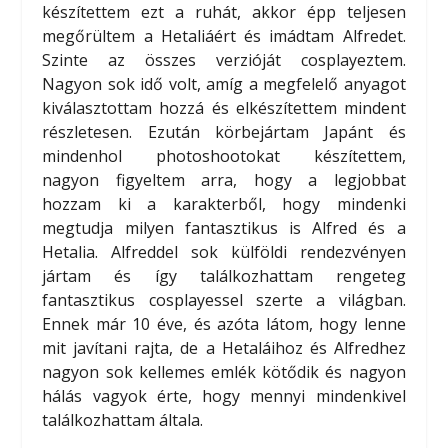
készítettem ezt a ruhát, akkor épp teljesen
megőrültem a Hetaliáért és imádtam Alfredet.
Szinte az összes verzióját cosplayeztem.
Nagyon sok idő volt, amíg a megfelelő anyagot
kiválasztottam hozzá és elkészítettem mindent
részletesen. Ezután körbejártam Japánt és
mindenhol photoshootokat készítettem,
nagyon figyeltem arra, hogy a legjobbat
hozzam ki a karakterből, hogy mindenki
megtudja milyen fantasztikus is Alfred és a
Hetalia. Alfreddel sok külföldi rendezvényen
jártam és így találkozhattam rengeteg
fantasztikus cosplayessel szerte a világban.
Ennek már 10 éve, és azóta látom, hogy lenne
mit javítani rajta, de a Hetaláihoz és Alfredhez
nagyon sok kellemes emlék kötődik és nagyon
hálás vagyok érte, hogy mennyi mindenkivel
találkozhattam általa.