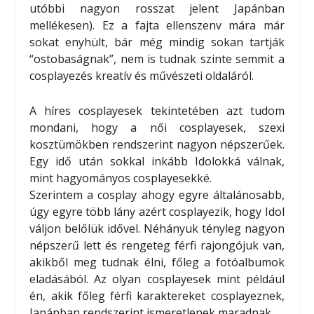
utóbbi nagyon rosszat jelent Japánban
mellékesen). Ez a fajta ellenszenv mára már
sokat enyhült, bár még mindig sokan tartják
“ostobaságnak”, nem is tudnak szinte semmit a
cosplayezés kreatív és művészeti oldaláról.
A híres cosplayesek tekintetében azt tudom
mondani, hogy a női cosplayesek, szexi
kosztümökben rendszerint nagyon népszerűek.
Egy idő után sokkal inkább Idolokká válnak,
mint hagyományos cosplayesekké.
Szerintem a cosplay ahogy egyre általánosabb,
úgy egyre több lány azért cosplayezik, hogy Idol
váljon belőlük idővel. Néhányuk tényleg nagyon
népszerű lett és rengeteg férfi rajongójuk van,
akikből meg tudnak élni, főleg a fotóalbumok
eladásából. Az olyan cosplayesek mint például
én, akik főleg férfi karaktereket cosplayeznek,
Japánban rendszerint ismeretlenek maradnak.