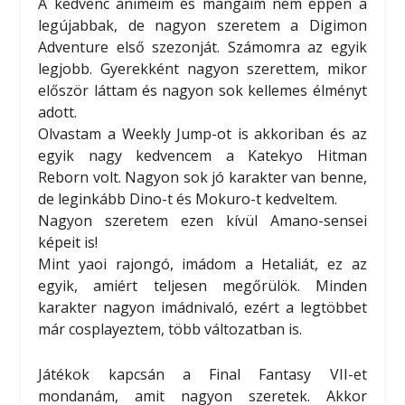
A kedvenc animéim és mangáim nem éppen a
legújabbak, de nagyon szeretem a Digimon
Adventure első szezonját. Számomra az egyik
legjobb. Gyerekként nagyon szerettem, mikor
először láttam és nagyon sok kellemes élményt
adott.
Olvastam a Weekly Jump-ot is akkoriban és az
egyik nagy kedvencem a Katekyo Hitman
Reborn volt. Nagyon sok jó karakter van benne,
de leginkább Dino-t és Mokuro-t kedveltem.
Nagyon szeretem ezen kívül Amano-sensei
képeit is!
Mint yaoi rajongó, imádom a Hetaliát, ez az
egyik, amiért teljesen megőrülök. Minden
karakter nagyon imádnivaló, ezért a legtöbbet
már cosplayeztem, több változatban is.
Játékok kapcsán a Final Fantasy VII-et
mondanám, amit nagyon szeretek. Akkor