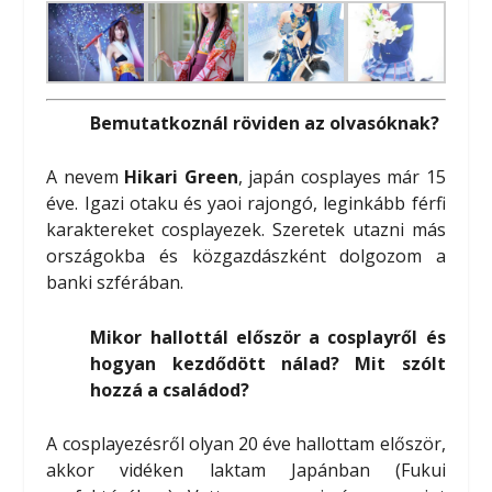
Bemutatkoznál röviden az olvasóknak?
A nevem
Hikari Green
, japán cosplayes már 15
éve. Igazi otaku és yaoi rajongó, leginkább férfi
karaktereket cosplayezek. Szeretek utazni más
országokba és közgazdászként dolgozom a
banki szférában.
Mikor hallottál először a cosplayről és
hogyan kezdődött nálad? Mit szólt
hozzá a családod?
A cosplayezésről olyan 20 éve hallottam először,
akkor vidéken laktam Japánban (Fukui