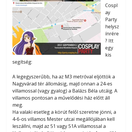
Cospl
ay
Party
helysz
ínrére
? Itt
egy
kis
segítség:
A legegyszerűbb, ha az M3 metróval eljöttök a
Nagyvárad tér állomásig, majd onnan a 24-es
villamossal (vagy gyalog) a Balázs Béla utcáig. A
villamos pontosan a művelődési ház előtt áll
meg.
Ha valaki esetleg a körút felől szeretne jönni, a
4-6-os villamos Mester utcai megállójában kell
leszállni, majd az 51 vagy 51A villamossal a