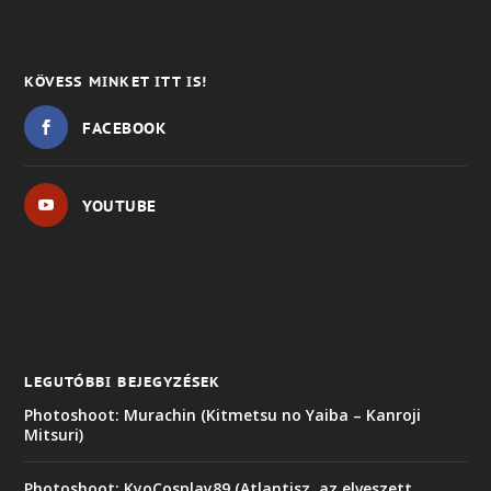
KÖVESS MINKET ITT IS!
FACEBOOK
YOUTUBE
LEGUTÓBBI BEJEGYZÉSEK
Photoshoot: Murachin (Kitmetsu no Yaiba – Kanroji
Mitsuri)
Photoshoot: KyoCosplay89 (Atlantisz, az elveszett