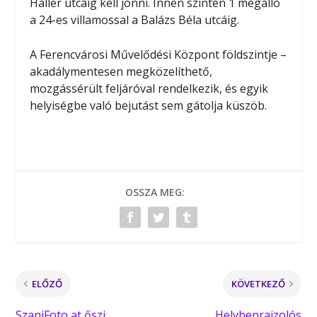
Haller utcáig kell jönni. Innen szintén 1 megálló
a 24-es villamossal a Balázs Béla utcáig.
A Ferencvárosi Művelődési Központ földszintje –
akadálymentesen megközelíthető,
mozgássérült feljáróval rendelkezik, és egyik
helyiségbe való bejutást sem gátolja küszöb.
OSSZA MEG:
ELŐZŐ
KÖVETKEZŐ
SzaniFoto at őszi
Helybenrajzolós