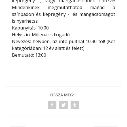
képregény -, vagy mangahősödnek öltözve!
Mindenkinek megmutathatod magad a
színpadon és képregény -, és mangacsomagot
is nyerhetsz!
Kapunyitás: 10:00
Helyszín: Millenáris Fogadó
Nevezés: helyben, az info pultnál 10:30-tól! (Két
kategóriában: 12 év alatt és felett)
Bemutató: 13:00
OSSZA MEG: