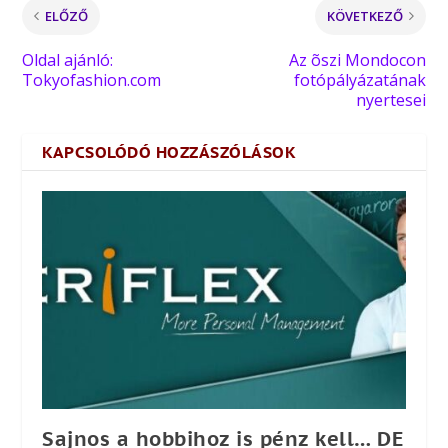
ELŐZŐ
KÖVETKEZŐ
Oldal ajánló:
Az õszi Mondocon
Tokyofashion.com
fotópályázatának
nyertesei
KAPCSOLÓDÓ HOZZÁSZÓLÁSOK
Sajnos a hobbihoz is pénz kell… DE