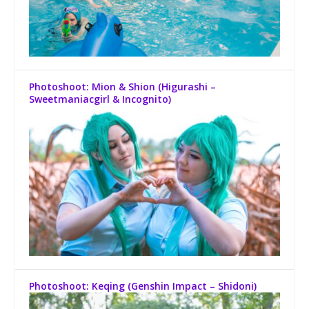
Photoshoot: Mion & Shion (Higurashi –
Sweetmaniacgirl & Incognito)
Photoshoot: Keqing (Genshin Impact – Shidoni)