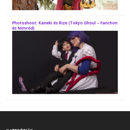
Photoshoot: Kaneki és Rize (Tokyo Ghoul – Fanchon
és Nimród)