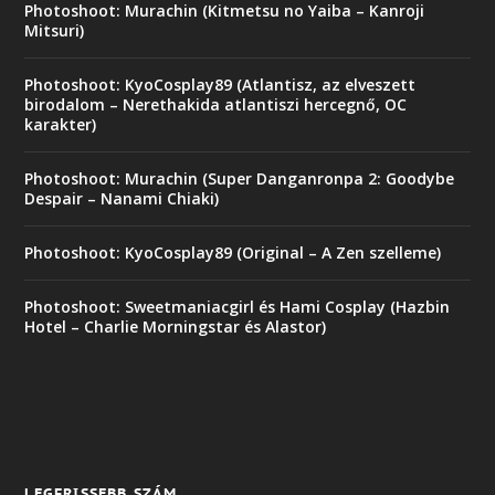
Photoshoot: Murachin (Kitmetsu no Yaiba – Kanroji
Mitsuri)
Photoshoot: KyoCosplay89 (Atlantisz, az elveszett
birodalom – Nerethakida atlantiszi hercegnő, OC
karakter)
Photoshoot: Murachin (Super Danganronpa 2: Goodybe
Despair – Nanami Chiaki)
Photoshoot: KyoCosplay89 (Original – A Zen szelleme)
Photoshoot: Sweetmaniacgirl és Hami Cosplay (Hazbin
Hotel – Charlie Morningstar és Alastor)
LEGFRISSEBB SZÁM