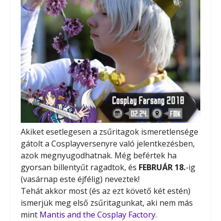
Akiket esetlegesen a zsűritagok ismeretlensége
gátolt a Cosplayversenyre való jelentkezésben,
azok megnyugodhatnak. Még befértek ha
gyorsan billentyűt ragadtok, és
FEBRUÁR 18.
-ig
(vasárnap este éjfélig) neveztek!
Tehát akkor most (és az ezt követő két estén)
ismerjük meg első zsűritagunkat, aki nem más
mint
Mantis and the Cosplay Factory
.