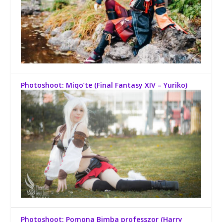
Photoshoot: Miqo’te (Final Fantasy XIV – Yuriko)
Photoshoot: Pomona Bimba professzor (Harry