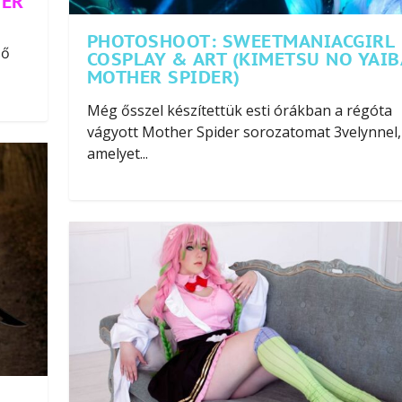
YER
PHOTOSHOOT: SWEETMANIACGIRL
ső
COSPLAY & ART (KIMETSU NO YAIB
MOTHER SPIDER)
Még ősszel készítettük esti órákban a régóta
vágyott Mother Spider sorozatomat 3velynnel,
amelyet...