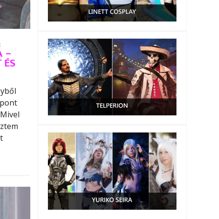
&
 –
 ÉS
gyből
 pont
 Mivel
eztem
t