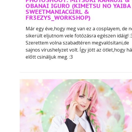
OBANAI IGURO (KIMETSU NO YAIBA
SWEETMANIACGIRL &
FR3EZYS_WORKSHOP)
Már egy éve,hogy meg van ez a cosplayem, de 
sikerült eljutnom vele fotózásra egészen idáig! :
Szerettem volna szabadtéren megvalósítani,de
sajnos vírushelyzet volt. Így jött az ötlet,hogy há
előtt csináljuk meg. :3