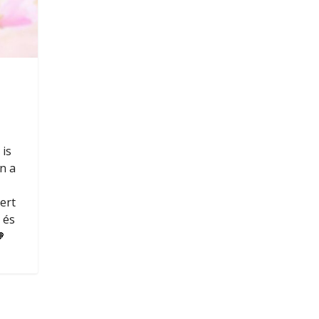
 is
on a
ert
 és
