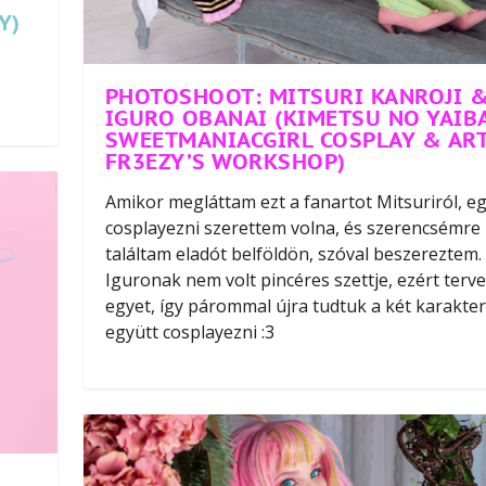
Y)
PHOTOSHOOT: MITSURI KANROJI 
IGURO OBANAI (KIMETSU NO YAIBA
SWEETMANIACGIRL COSPLAY & ART
FR3EZY’S WORKSHOP)
Amikor megláttam ezt a fanartot Mitsuriról, e
cosplayezni szerettem volna, és szerencsémre
találtam eladót belföldön, szóval beszereztem.
Iguronak nem volt pincéres szettje, ezért terv
egyet, így párommal újra tudtuk a két karakter
együtt cosplayezni :3