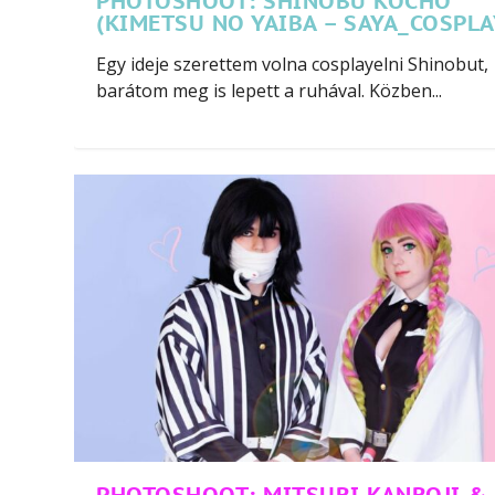
PHOTOSHOOT: SHINOBU KOCHO
(KIMETSU NO YAIBA – SAYA_COSPLA
Egy ideje szerettem volna cosplayelni Shinobut,
barátom meg is lepett a ruhával. Közben...
PHOTOSHOOT: MITSURI KANROJI &