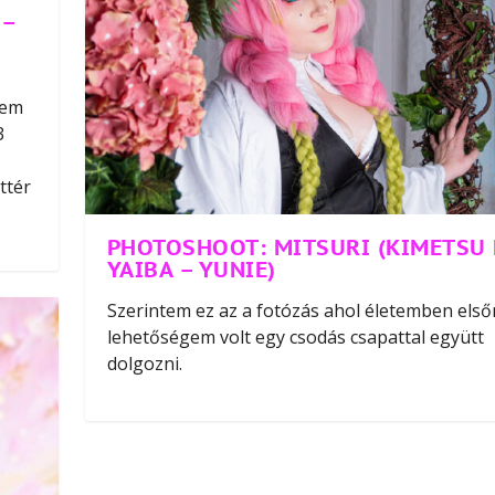
 –
nem
3
ttér
PHOTOSHOOT: MITSURI (KIMETSU
YAIBA – YUNIE)
Szerintem ez az a fotózás ahol életemben els
lehetőségem volt egy csodás csapattal együtt
dolgozni.