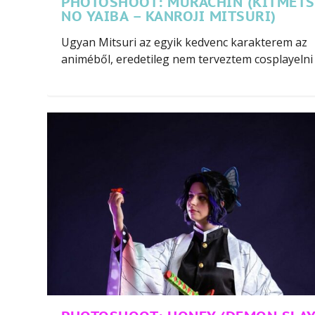
PHOTOSHOOT: MURACHIN (KITMET
NO YAIBA – KANROJI MITSURI)
Ugyan Mitsuri az egyik kedvenc karakterem az
animéből, eredetileg nem terveztem cosplayelni ő