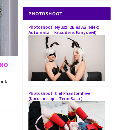
PHOTOSHOOT
Photoshoot: Nyuszi 2B és A2 (NieR:
Automata – Kitsudere, Fairydevil)
 NO
őnek
Photoshoot: Ciel Phantomhive
(Kuroshitsuji – TemeSasu )