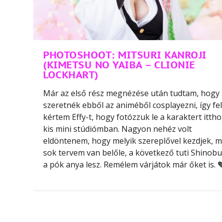
PHOTOSHOOT: MITSURI KANROJI
(KIMETSU NO YAIBA – CLIONIE
LOCKHART)
Már az első rész megnézése után tudtam, hogy
szeretnék ebből az animéből cosplayezni, így fel
kértem Effy-t, hogy fotózzuk le a karaktert itth
kis mini stúdiómban. Nagyon nehéz volt
eldöntenem, hogy melyik szereplővel kezdjek, m
sok tervem van belőle, a következő tuti Shinobu
a pók anya lesz. Remélem várjátok már őket is. 