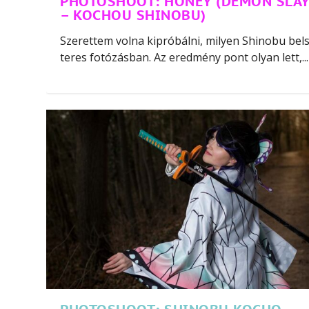
PHOTOSHOOT: HONEY (DEMON SLA
– KOCHOU SHINOBU)
Szerettem volna kipróbálni, milyen Shinobu bel
teres fotózásban. Az eredmény pont olyan lett,...