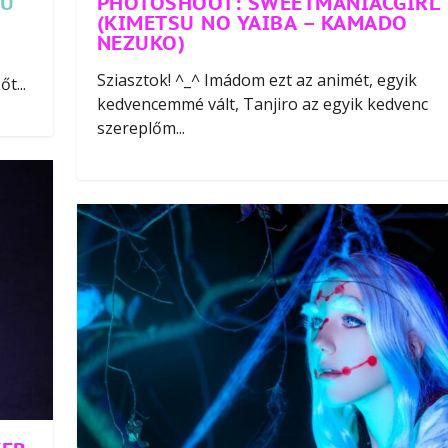
SU
PHOTOSHOOT: SWEETMANIACGIRL
(KIMETSU NO YAIBA – KAMADO
NEZUKO)
Sziasztok! ^_^ Imádom ezt az animét, egyik
t...
kedvencemmé vált, Tanjiro az egyik kedvenc
szereplőm...