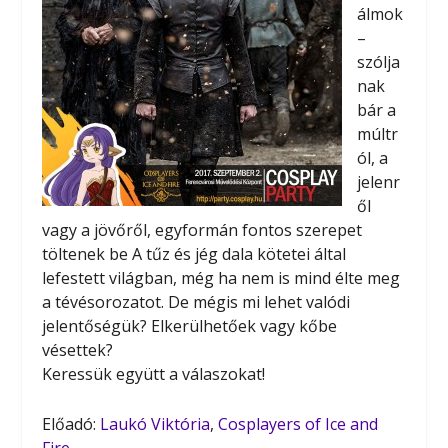
álmok
–
szólja
nak
bár a
múltr
ól, a
jelenr
ől
vagy a jövőről, egyformán fontos szerepet
töltenek be A tűz és jég dala kötetei által
lefestett világban, még ha nem is mind élte meg
a tévésorozatot. De mégis mi lehet valódi
jelentőségük? Elkerülhetőek vagy kőbe
vésettek?
Keressük együtt a válaszokat!
Előadó:
Laukó Viktória
,
Cosplayers of Ice and
Fire