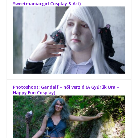
Sweetmaniacgirl Cosplay & Art)
Photoshoot: Gandalf – női verzió (A Gyűrűk Ura –
Happy Fun Cosplay)