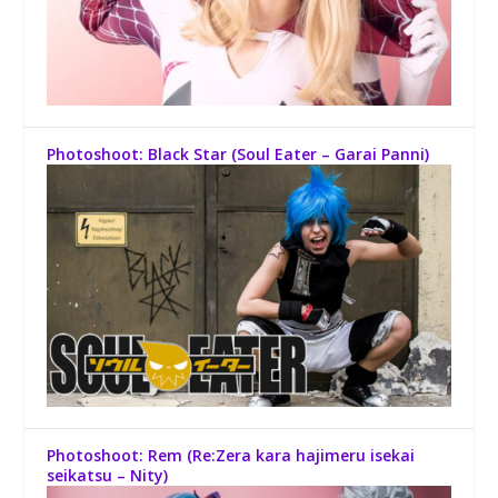
Photoshoot: Black Star (Soul Eater – Garai Panni)
Photoshoot: Rem (Re:Zera kara hajimeru isekai
seikatsu – Nity)