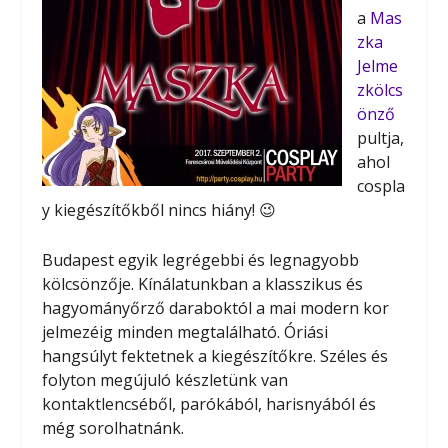
a
Mas
zka
Jelme
zkölcs
önző
pultja,
ahol
cospla
y kiegészítőkből nincs hiány! 😉
Budapest egyik legrégebbi és legnagyobb
kölcsönzője. Kínálatunkban a klasszikus és
hagyományőrző daraboktól a mai modern kor
jelmezéig minden megtalálható. Óriási
hangsúlyt fektetnek a kiegészítőkre. Széles és
folyton megújuló készletünk van
kontaktlencséből, parókából, harisnyából és
még sorolhatnánk.