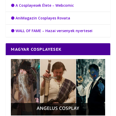
🟣 A Cosplayesek Élete – Webcomic
🟣 AniMagazin Cosplayes Rovata
🟣 WALL OF FAME – Hazai versenyek nyertesei
MAGYAR COSPLAYESEK