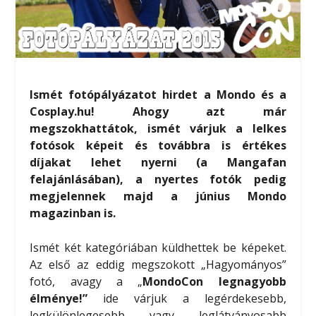
Ismét fotópályázatot hirdet a Mondo és a
Cosplay.hu! Ahogy azt már
megszokhattátok, ismét várjuk a lelkes
fotósok képeit és továbbra is értékes
díjakat lehet nyerni (a Mangafan
felajánlásában), a nyertes fotók pedig
megjelennek majd a június Mondo
magazinban is.
Ismét két kategóriában küldhettek be képeket.
Az első az eddig megszokott „Hagyományos”
fotó, avagy a „
MondoCon legnagyobb
élménye!”
ide várjuk a legérdekesebb,
legkülönlegesebb vagy leglátványosabb