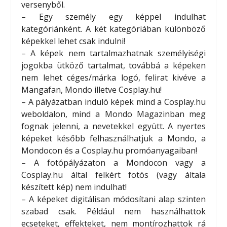
versenyből.
– Egy személy egy képpel indulhat
kategóriánként. A két kategóriában különböző
képekkel lehet csak indulni!
– A képek nem tartalmazhatnak személyiségi
jogokba ütköző tartalmat, továbbá a képeken
nem lehet céges/márka logó, felirat kivéve a
Mangafan, Mondo illetve Cosplay.hu!
– A pályázatban induló képek mind a Cosplay.hu
weboldalon, mind a Mondo Magazinban meg
fognak jelenni, a nevetekkel együtt. A nyertes
képeket később felhasználhatjuk a Mondo, a
Mondocon és a Cosplay.hu promóanyagaiban!
– A fotópályázaton a Mondocon vagy a
Cosplay.hu által felkért fotós (vagy általa
készített kép) nem indulhat!
– A képeket digitálisan módosítani alap szinten
szabad csak. Például nem használhattok
ecseteket, effekteket, nem montírozhattok rá