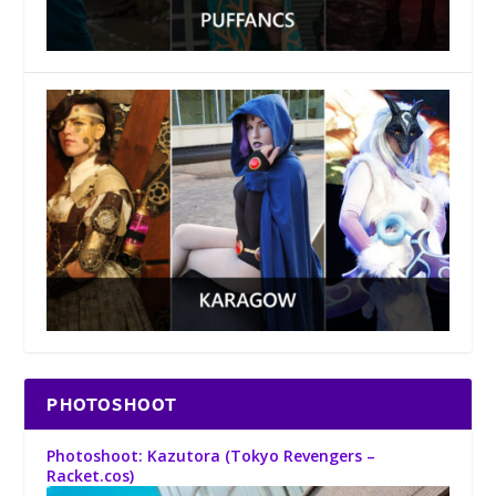
PHOTOSHOOT
Photoshoot: Kazutora (Tokyo Revengers –
Racket.cos)