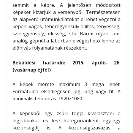
semmit a képre. A jelentősen módosított
képeket kizárjuk a versenyből. Természetesen
az alapvető utómunkálatokat el lehet végezni a
képen: vágás, fehéregyensúly állítás, fényesség,
színegyensúly, élesség, stb. Bármi olyan, ami
analóg gépnél a laborban elvégezhető lenne az
előhívás folyamatának részeként.
Beküldési határidő: 2015. április 26.
(vasárnap éjfél)
A képek mérete maximum 3 mega lehet.
Formátuma elsődlegesen jpg, png vagy tif. A
minimális felbontás: 1920×1080.
A képekből egy zsűri fogja kiválasztani a
legjobbakat és lesz kategóriánként egy-egy
közönségdíj is. A közönségszavazás a