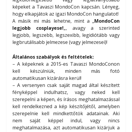
képeket a Tavaszi MondoCon kapcsán. Lényeg,
hogy elkapjátok az igazi MondoCon hangulatot!
A másik mi más lehetne, mint a „
MondoCon
legjobb cosplayese!
„, avagy a szerinted
legjobb, legszebb, legszexibb, legidiótább vagy
legbrutálisabb jelmezese (vagy jelmezesei)!
Általános szabályok és feltételek:
– A képeknek a 2015-es Tavaszi MondoConon
kell készülniük, minden más fotó
automatikusan kizárásra kerül!
– A versenyen csak saját magad által készített
fényképpel indulhatsz, vagy neked kell
szerepelni a képen, és írásos meghatalmazással
kell rendelkezned a kép készítőjétől, amelyben
szerepelnie kell mindkettőtök adatainak. Aki
nem saját képpel indul, vagy nincs
meghatalmazása, azt automatikusan kizárjuk a