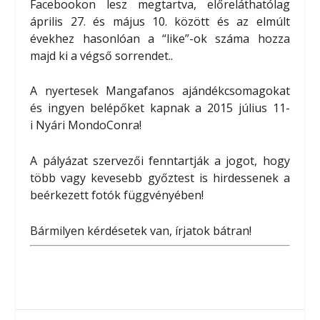
Facebookon lesz megtartva, előreláthatólag
április 27. és május 10. között és az elmúlt
évekhez hasonlóan a “like”-ok száma hozza
majd ki a végső sorrendet..
A nyertesek Mangafanos ajándékcsomagokat
és ingyen belépőket kapnak a 2015 július 11-
i Nyári MondoConra!
A pályázat szervezői fenntartják a jogot, hogy
több vagy kevesebb győztest is hirdessenek a
beérkezett fotók függvényében!
Bármilyen kérdésetek van, írjatok bátran!