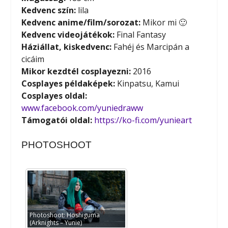
Kedvenc szín:
lila
Kedvenc anime/film/sorozat:
Mikor mi 🙂
Kedvenc videojátékok:
Final Fantasy
Háziállat, kiskedvenc:
Fahéj és Marcipán a
cicáim
Mikor kezdtél cosplayezni:
2016
Cosplayes példaképek:
Kinpatsu, Kamui
Cosplayes oldal:
www.facebook.com/yuniedraww
Támogatói oldal:
https://ko-fi.com/yunieart
PHOTOSHOOT
Photoshoot: Hoshiguma
(Arknights – Yunie)