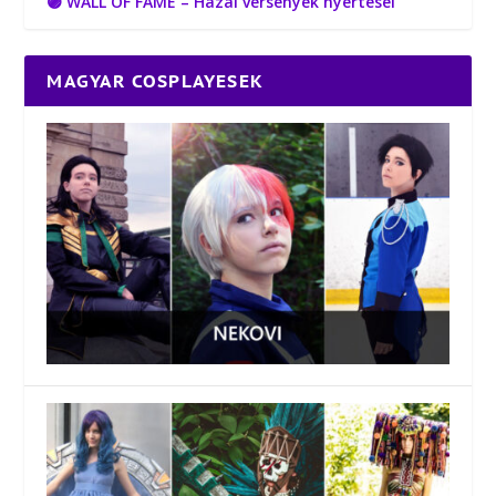
🟣 WALL OF FAME – Hazai versenyek nyertesei
MAGYAR COSPLAYESEK