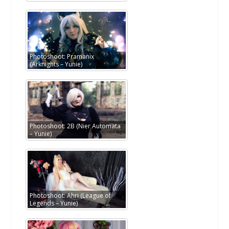
Photoshoot: Pramanix
(Arknights – Yunie)
Photoshoot: 2B (Nier Automata
– Yunie)
Photoshoot: Ahri (League of
Legends – Yunie)