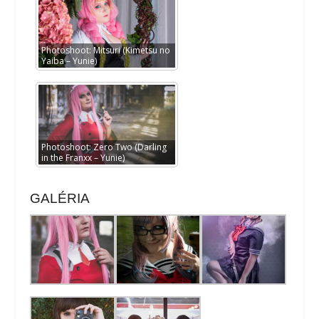
Photoshoot: Mitsuri (Kimetsu no
Yaiba – Yunie)
Photoshoot: Zero Two (Darling
in the Franxx – Yunie)
GALÉRIA