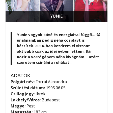
Yunie vagyok kávé és energiaital függő… 😀
unalmamban pedig néha cosplayt is
készítek. 2016-ban kezdtem el viszont
aktívabb csak az idei évben lettem. Bár
Rozit a varrógépem néha kivágnám… azért
szeretem csinálni a ruhákat .
ADATOK
Polgári név:
Forrai Alexandra
Születési dátum:
1995.06.05
Csillagjegy:
Ikrek
Lakhely/Város:
Budapest
Megye:
Pest
Magasság:
183 cm