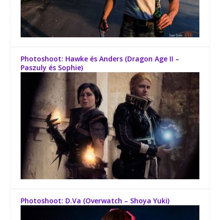
Photoshoot: Hawke és Anders (Dragon Age II –
Paszuly és Sophie)
Photoshoot: D.Va (Overwatch – Shoya Yuki)