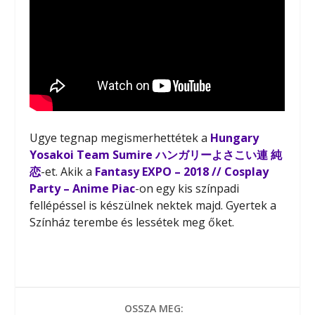
Ugye tegnap megismerhettétek a
Hungary
Yosakoi Team Sumire ハンガリーよさこい連 純
恋
-et. Akik a
Fantasy EXPO – 2018 // Cosplay
Party – Anime Piac
-on egy kis színpadi
fellépéssel is készülnek nektek majd. Gyertek a
Színház terembe és lessétek meg őket.
OSSZA MEG: