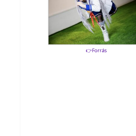
👉Forrás