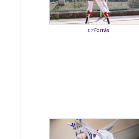
👉Forrás