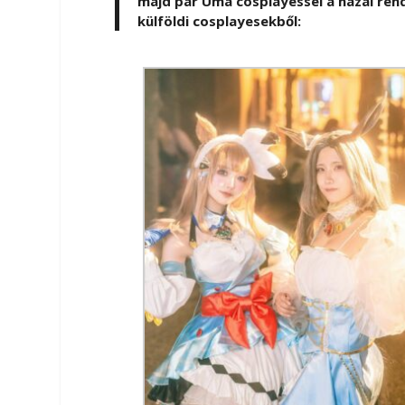
majd pár Uma cosplayessel a hazai rend
külföldi cosplayesekből: