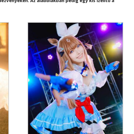
ezvényeken. Az alábbiakban pedig egy kis ízelítő a