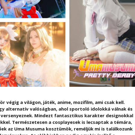
végig a világon, játék, anime, mozifilm, ami csak kell.
y alternatív valóságban, ahol sportoló idolokká válnak és
és versenyeznek. Mindezt fantasztikus karakter designokkal
kkel. Természetesen a cosplayesek is lecsaptak a témára,
ek az Uma Musuma kosztümök, reméljük mi is találkozunk