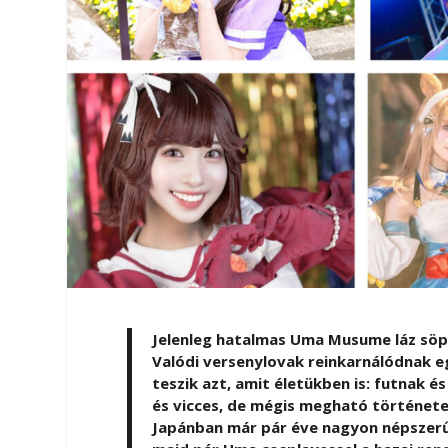
Jelenleg hatalmas Uma Musume láz söpör 
Valódi versenylovak reinkarnálódnak eg
teszik azt, amit életükben is: futnak 
és vicces, de mégis megható története
Japánban már pár éve nagyon népszerű