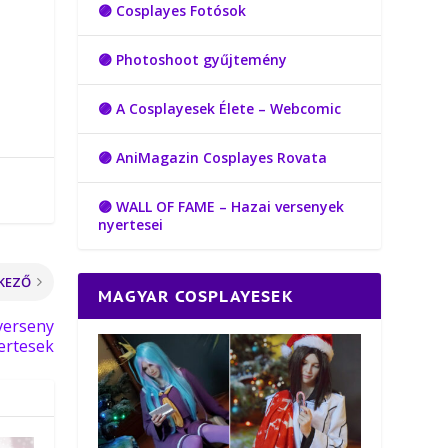
🟣 Cosplayes Fotósok
🟣 Photoshoot gyűjtemény
🟣 A Cosplayesek Élete – Webcomic
🟣 AniMagazin Cosplayes Rovata
🟣 WALL OF FAME – Hazai versenyek
nyertesei
KEZŐ
MAGYAR COSPLAYESEK
verseny
ertesek