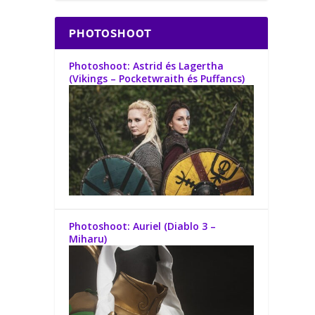
PHOTOSHOOT
Photoshoot: Astrid és Lagertha
(Vikings – Pocketwraith és Puffancs)
Photoshoot: Auriel (Diablo 3 –
Miharu)