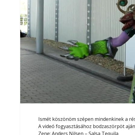
Ismét köszönöm szépen mindenkinek a rész
A videó fogyasztásához bodzaszörpöt aján
Zene: Anders Nilsen – Salsa Tequila