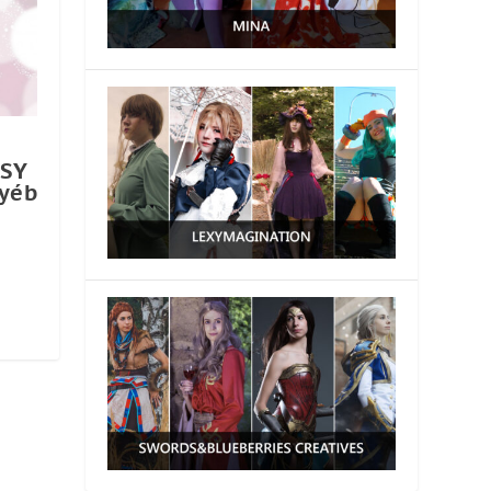
ASY
yéb