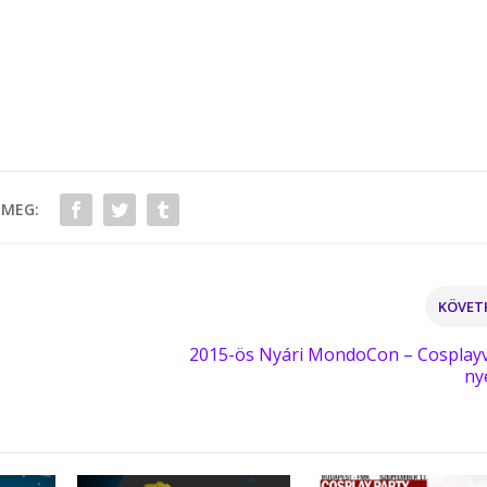
 MEG:
KÖVET
2015-ös Nyári MondoCon – Cosplay
ny