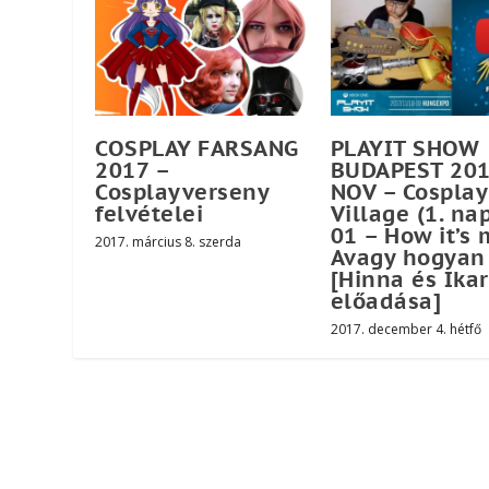
COSPLAY FARSANG
PLAYIT SHOW
2017 –
BUDAPEST 201
Cosplayverseny
NOV – Cosplay
felvételei
Village (1. nap
01 – How it’s
2017. március 8. szerda
Avagy hogyan
[Hinna és Ikar
előadása]
2017. december 4. hétfő