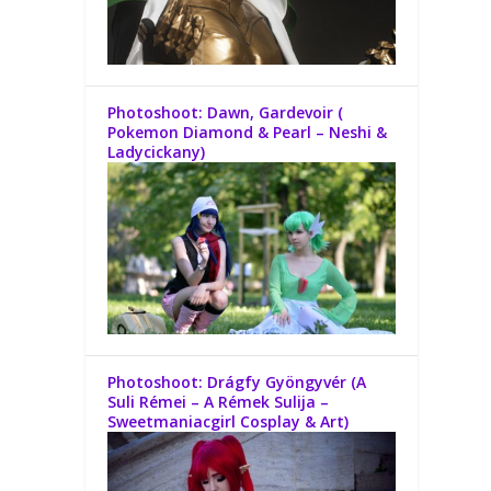
Photoshoot: Dawn, Gardevoir (
Pokemon Diamond & Pearl – Neshi &
Ladycickany)
Photoshoot: Drágfy Gyöngyvér (A
Suli Rémei – A Rémek Sulija –
Sweetmaniacgirl Cosplay & Art)