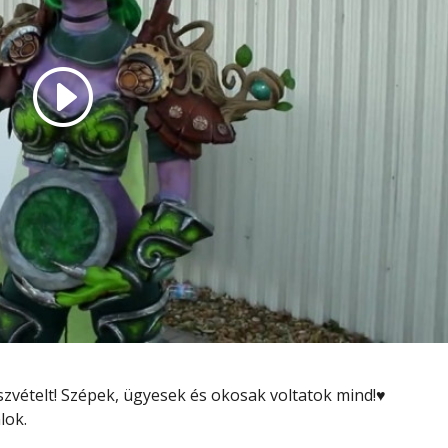
vételt! Szépek, ügyesek és okosak voltatok mind!♥
lok.