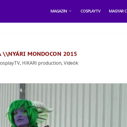
MAGAZIN
COSPLAYTV
MAGYAR C
A \\NYÁRI MONDOCON 2015
osplayTV
,
HIKARI production
,
Videók