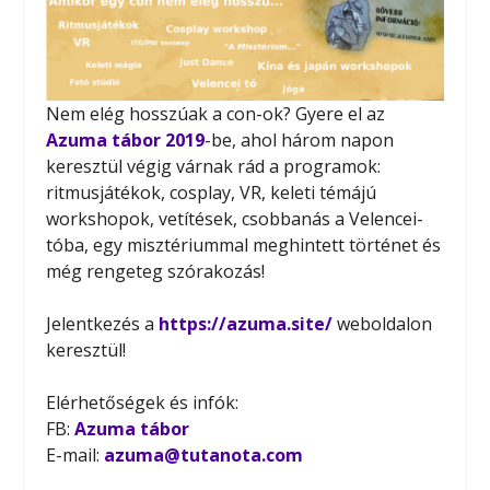
Nem elég hosszúak a con-ok? Gyere el az
Azuma tábor 2019
-be, ahol három napon
keresztül végig várnak rád a programok:
ritmusjátékok, cosplay, VR, keleti témájú
workshopok, vetítések, csobbanás a Velencei-
tóba, egy misztériummal meghintett történet és
még rengeteg szórakozás!
Jelentkezés a
https://azuma.site/
weboldalon
keresztül!
Elérhetőségek és infók:
FB:
Azuma tábor
E-mail:
azuma@tutanota.com