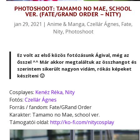
PHOTOSHOOT: TAMAMO NO MAE, SCHOOL
VER. (FATE/GRAND ORDER – NITY)
jan 29, 2021
|
Anime & Manga
,
Czellár Ágnes
,
Fate
,
Nity
,
Photoshoot
Ez volt az első közös fotózásunk Ágival, még az
ősszel ^^ Már akkor megtaláltuk az összhangot és
szerintem sikerült nagyon vidám, rókás képeket
készíteni 🙂
Cosplayes:
Kenéz Réka, Nity
Fotós:
Czellár Ágnes
Forrás / fandom: Fate/GRand Order
Karakter: Tamamo no Mae, school ver.
Támogatói oldal:
http://ko-fi.com/nitycosplay