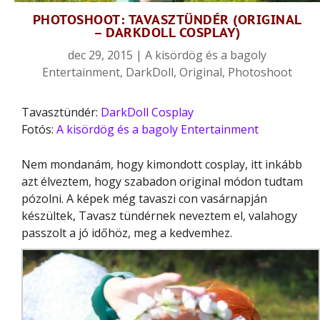
PHOTOSHOOT: TAVASZTÜNDÉR (ORIGINAL
– DARKDOLL COSPLAY)
dec 29, 2015
|
A kisördög és a bagoly
Entertainment
,
DarkDoll
,
Original
,
Photoshoot
Tavasztündér:
DarkDoll Cosplay
Fotós:
A kisördög és a bagoly Entertainment
Nem mondanám, hogy kimondott cosplay, itt inkább
azt élveztem, hogy szabadon original módon tudtam
pózolni. A képek még tavaszi con vasárnapján
készültek, Tavasz tündérnek neveztem el, valahogy
passzolt a jó időhöz, meg a kedvemhez.