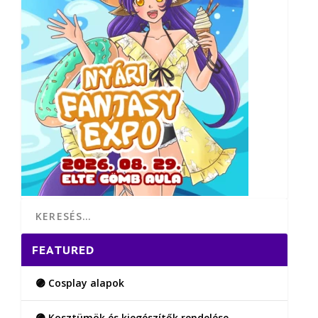
FEATURED
🟣 Cosplay alapok
🟣 Kosztümök és kiegészítők rendelése