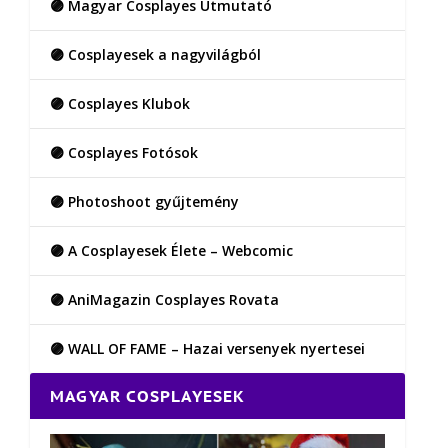
🟣 Magyar Cosplayes Útmutató
🟣 Cosplayesek a nagyvilágból
🟣 Cosplayes Klubok
🟣 Cosplayes Fotósok
🟣 Photoshoot gyűjtemény
🟣 A Cosplayesek Élete – Webcomic
🟣 AniMagazin Cosplayes Rovata
🟣 WALL OF FAME – Hazai versenyek nyertesei
MAGYAR COSPLAYESEK