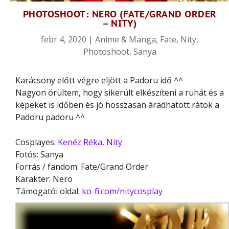
PHOTOSHOOT: NERO (FATE/GRAND ORDER
– NITY)
febr 4, 2020
|
Anime & Manga
,
Fate
,
Nity
,
Photoshoot
,
Sanya
Karácsony előtt végre eljött a Padoru idő ^^
Nagyon örültem, hogy sikerült elkészíteni a ruhát és a
képeket is időben és jó hosszasan áradhatott rátok a
Padoru padoru ^^
Cosplayes:
Kenéz Réka, Nity
Fotós: Sanya
Forrás / fandom: Fate/Grand Order
Karakter: Nero
Támogatói oldal:
ko-fi.com/nitycosplay