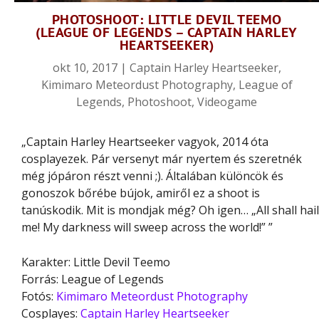
PHOTOSHOOT: LITTLE DEVIL TEEMO
(LEAGUE OF LEGENDS – CAPTAIN HARLEY
HEARTSEEKER)
okt 10, 2017
|
Captain Harley Heartseeker
,
Kimimaro Meteordust Photography
,
League of
Legends
,
Photoshoot
,
Videogame
„Captain Harley Heartseeker vagyok, 2014 óta
cosplayezek. Pár versenyt már nyertem és szeretnék
még jópáron részt venni ;). Általában különcök és
gonoszok bőrébe bújok, amiről ez a shoot is
tanúskodik. Mit is mondjak még? Oh igen… „All shall hail
me! My darkness will sweep across the world!” ”
Karakter: Little Devil Teemo
Forrás: League of Legends
Fotós:
Kimimaro Meteordust Photography
Cosplayes:
Captain Harley Heartseeker