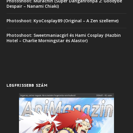
Photoshoot: Murachin (Super Danganronpa 2: Goodybe
Despair – Nanami Chiaki)
Photoshoot: KyoCosplay89 (Original – A Zen szelleme)
Photoshoot: Sweetmaniacgirl és Hami Cosplay (Hazbin
Hotel – Charlie Morningstar és Alastor)
LEGFRISSEBB SZÁM