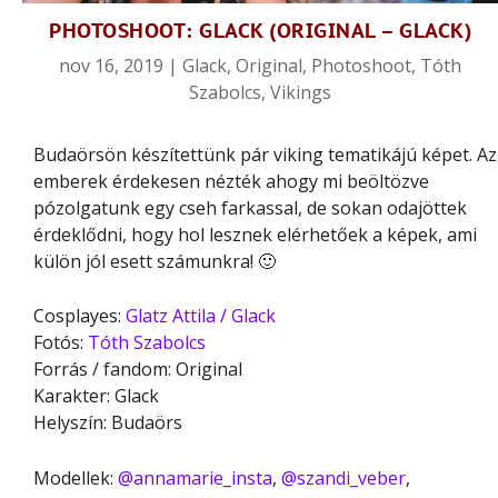
PHOTOSHOOT: GLACK (ORIGINAL – GLACK)
nov 16, 2019
|
Glack
,
Original
,
Photoshoot
,
Tóth
Szabolcs
,
Vikings
Budaörsön készítettünk pár viking tematikájú képet. Az
emberek érdekesen nézték ahogy mi beöltözve
pózolgatunk egy cseh farkassal, de sokan odajöttek
érdeklődni, hogy hol lesznek elérhetőek a képek, ami
külön jól esett számunkra! 🙂
Cosplayes:
Glatz Attila / Glack
Fotós:
Tóth Szabolcs
Forrás / fandom: Original
Karakter: Glack
Helyszín: Budaörs
Modellek:
@annamarie_insta
,
@szandi_veber
,