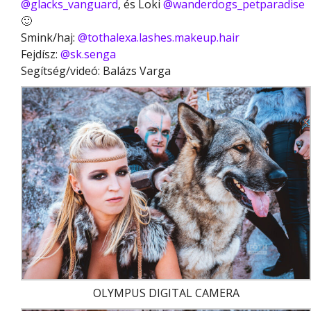
@glacks_vanguard
, és Loki
@wanderdogs_petparadise
🙂
Smink/haj:
@tothalexa.lashes.makeup.hair
Fejdísz:
@sk.senga
Segítség/videó: Balázs Varga
OLYMPUS DIGITAL CAMERA