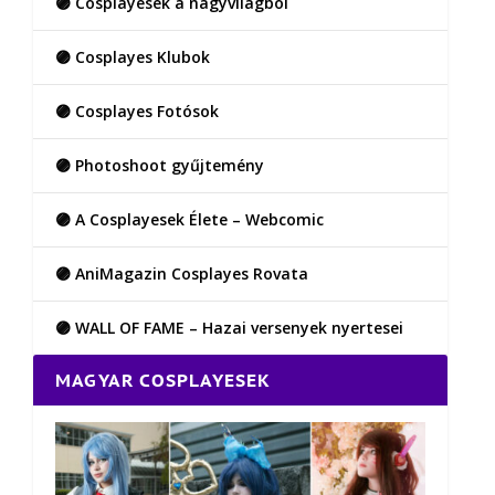
🟣 Cosplayesek a nagyvilágból
🟣 Cosplayes Klubok
🟣 Cosplayes Fotósok
🟣 Photoshoot gyűjtemény
🟣 A Cosplayesek Élete – Webcomic
🟣 AniMagazin Cosplayes Rovata
🟣 WALL OF FAME – Hazai versenyek nyertesei
MAGYAR COSPLAYESEK